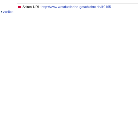
Seiten-URL:
http://www.westfaelische-geschichte.de/lit9165
zurück