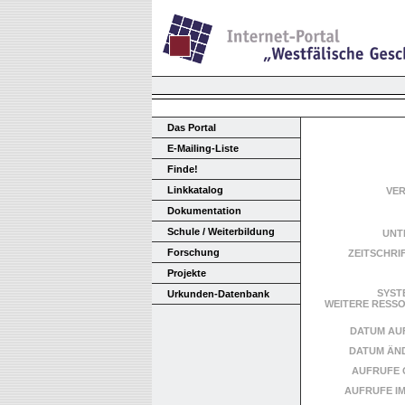
Das Portal
E-Mailing-Liste
Finde!
Linkkatalog
VE
Dokumentation
Schule / Weiterbildung
UNT
Forschung
ZEITSCHRI
Projekte
SYST
Urkunden-Datenbank
WEITERE RES
DATUM AU
DATUM ÄN
AUFRUFE 
AUFRUFE I