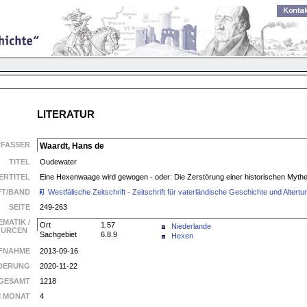
LITERATUR
RFASSER
Waardt, Hans de
TITEL
Oudewater
ERTITEL
Eine Hexenwaage wird gewogen - oder: Die Zerstörung einer historischen Myth
FT/BAND
Westfälische Zeitschrift - Zeitschrift für vaterländische Geschichte und Alte
SEITE
249-263
EMATIK /
Ort
1.57
Niederlande
SOURCEN
Sachgebiet
6.8.9
Hexen
FNAHME
2013-09-16
DERUNG
2020-11-22
GESAMT
1218
M MONAT
4