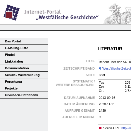
Das Portal
E-Mailing-Liste
LITERATUR
Finde!
TITEL
Linkkatalog
Bericht über den 54. 
Dokumentation
ZEITSCHRIFT/BAND
Westfälische Zeitsch
Schule / Weiterbildung
SEITE
368f.
SYSTEMATIK /
Forschung
Typ
205
WEITERE RESSOURCEN
Zeit
3.11
Projekte
Ort
2.7.
Urkunden-Datenbank
DATUM AUFNAHME
2013-09-16
DATUM ÄNDERUNG
2020-11-21
AUFRUFE GESAMT
1439
AUFRUFE IM MONAT
9
Seiten-URL:
http:/