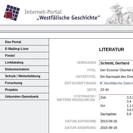
Das Portal
E-Mailing-Liste
LITERATUR
Finde!
Linkkatalog
VERFASSER
Schmitt, Gerhard
Dokumentation
TITEL
Der Essener Überfall a
Schule / Weiterbildung
UNTERTITEL
Ein Nachspiel des Drei
Forschung
ZEITSCHRIFT/BAND
Westfälische Zeitsch
Projekte
SEITE
23-34
SYSTEMATIK /
Urkunden-Datenbank
Zeit
3.3.
WEITERE RESSOURCEN
3.4
Ort
1.1.
3.6.
Sachgebiet
5.9
DATUM AUFNAHME
2013-09-16
DATUM ÄNDERUNG
2015-08-18