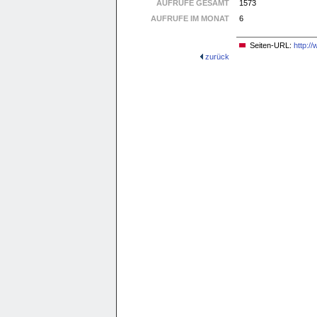
AUFRUFE GESAMT
1573
AUFRUFE IM MONAT
6
Seiten-URL:
http:/
zurück