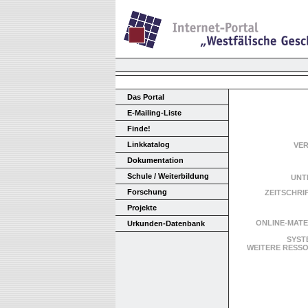
Das Portal
E-Mailing-Liste
Finde!
Linkkatalog
VE
Dokumentation
Schule / Weiterbildung
UNT
Forschung
ZEITSCHRI
Projekte
ONLINE-MATE
Urkunden-Datenbank
SYST
WEITERE RES