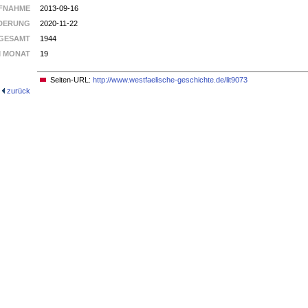
FNAHME
2013-09-16
DERUNG
2020-11-22
GESAMT
1944
M MONAT
19
Seiten-URL:
http://www.westfaelische-geschichte.de/lit9073
zurück