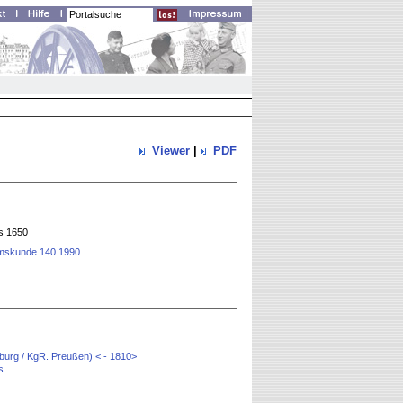
Viewer
|
PDF
is 1650
rtumskunde 140 1990
burg / KgR. Preußen) < - 1810>
s