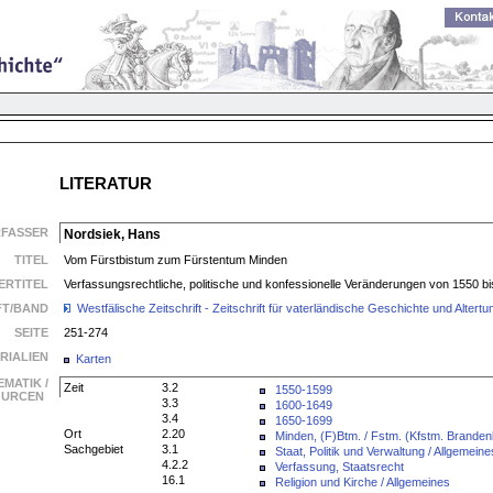
LITERATUR
RFASSER
Nordsiek, Hans
TITEL
Vom Fürstbistum zum Fürstentum Minden
ERTITEL
Verfassungsrechtliche, politische und konfessionelle Veränderungen von 1550 b
FT/BAND
Westfälische Zeitschrift - Zeitschrift für vaterländische Geschichte und Alte
SEITE
251-274
RIALIEN
Karten
EMATIK /
Zeit
3.2
1550-1599
SOURCEN
3.3
1600-1649
3.4
1650-1699
Ort
2.20
Minden, (F)Btm. / Fstm. (Kfstm. Branden
Sachgebiet
3.1
Staat, Politik und Verwaltung / Allgemeine
4.2.2
Verfassung, Staatsrecht
16.1
Religion und Kirche / Allgemeines