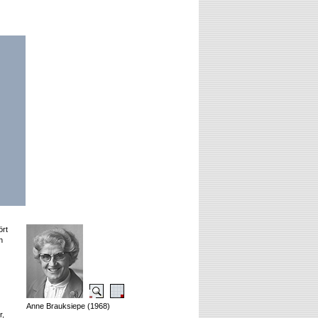
ört
n
Anne Brauksiepe (1968)
r,