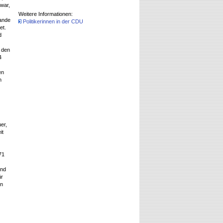
war,
Weitere Informationen:
lande
Politikerinnen in der CDU
et.
d
 den
4
en
n
er,
it
71
und
ür
on