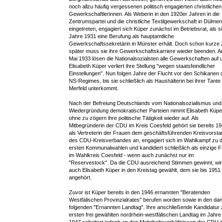
noch allzu häufig vergessenen politisch engagierten christlichen
Gewerkschaftlerinnen. Als Weberin in den 1920er Jahren in die
Zentrumspartei und die christliche Textilgewerkschaft in Dülmen
eingetreten, engagiert sich Küper zunächst im Betriebsrat, als s
Jahre 1931 eine Berufung als hauptamtliche
Gewerkschaftssekretärin in Münster erhält. Doch schon kurze 
später muss sie ihre Gewerkschaftskarriere wieder beenden. A
Mai 1933 lösen die Nationalsozialsten alle Gewerkschaften auf 
Elisabeth Küper verliert ihre Stellung "wegen staatsfeindlicher
Einstellungen". Nun folgen Jahre der Flucht vor den Schikanen 
NS-Regimes, bis sie schließlich als Haushälterin bei ihrer Tante 
Merfeld unterkommt.
Nach der Befreiung Deutschlands vom Nationalsozialismus und
Wiedergründung demokratischer Parteien nimmt Elisabeth Küpe
ohne zu zögern ihre politische Tätigkeit wieder auf. Als
Mitbegründerin der CDU im Kreis Coesfeld gehört sie bereits 1
als Vertreterin der Frauen dem geschäftsführenden Kreisvorsta
des CDU-Kreisverbandes an, engagiert sich im Wahlkampf zu 
ersten Kommunalwahlen und kandidiert schließlich als einzige F
im Wahlkreis Coesfeld - wenn auch zunächst nur im
"Reservestock". Da die CDU ausreichend Stimmen gewinnt, wi
auch Elisabeth Küper in den Kreistag gewählt, dem sie bis 1951
angehört.
Zuvor ist Küper bereits in den 1946 ernannten "Beratenden
Westfälischen Provinzialrates" berufen worden sowie in den da
folgenden "Ernannten Landtag". Ihre anschließende Kandidatur
ersten frei gewählten nordrhein-westfälischen Landtag im Jahre
1947 scheitert jedoch an den Mehrheitsverhältnissen der CDU 