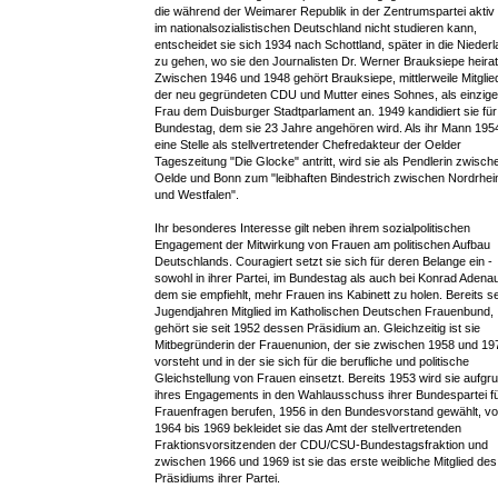
die während der Weimarer Republik in der Zentrumspartei aktiv 
im nationalsozialistischen Deutschland nicht studieren kann,
entscheidet sie sich 1934 nach Schottland, später in die Nieder
zu gehen, wo sie den Journalisten Dr. Werner Brauksiepe heirat
Zwischen 1946 und 1948 gehört Brauksiepe, mittlerweile Mitglie
der neu gegründeten CDU und Mutter eines Sohnes, als einzige
Frau dem Duisburger Stadtparlament an. 1949 kandidiert sie für
Bundestag, dem sie 23 Jahre angehören wird. Als ihr Mann 195
eine Stelle als stellvertretender Chefredakteur der Oelder
Tageszeitung "Die Glocke" antritt, wird sie als Pendlerin zwisch
Oelde und Bonn zum "leibhaften Bindestrich zwischen Nordrhei
und Westfalen".
Ihr besonderes Interesse gilt neben ihrem sozialpolitischen
Engagement der Mitwirkung von Frauen am politischen Aufbau
Deutschlands. Couragiert setzt sie sich für deren Belange ein -
sowohl in ihrer Partei, im Bundestag als auch bei Konrad Adenau
dem sie empfiehlt, mehr Frauen ins Kabinett zu holen. Bereits se
Jugendjahren Mitglied im Katholischen Deutschen Frauenbund,
gehört sie seit 1952 dessen Präsidium an. Gleichzeitig ist sie
Mitbegründerin der Frauenunion, der sie zwischen 1958 und 19
vorsteht und in der sie sich für die berufliche und politische
Gleichstellung von Frauen einsetzt. Bereits 1953 wird sie aufgr
ihres Engagements in den Wahlausschuss ihrer Bundespartei f
Frauenfragen berufen, 1956 in den Bundesvorstand gewählt, v
1964 bis 1969 bekleidet sie das Amt der stellvertretenden
Fraktionsvorsitzenden der CDU/CSU-Bundestagsfraktion und
zwischen 1966 und 1969 ist sie das erste weibliche Mitglied des
Präsidiums ihrer Partei.