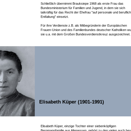
Schließlich übernimmt Brauksiepe 1968 als erste Frau das
Bundesministerium für Familien und Jugend, in dem sie sich
tatkräftig für das Recht der Ehefrau "auf personale und beruflic
Entfaltung" einsetzt.
Für ihre Verdienste z.B. als Mitbegründerin der Europäischen
Frauen-Union und des Familienbundes deutscher Katholiken w
sie u.a. mit dem Großen Bundesverdienstkreuz ausgezeichnet.
Elisabeth Küper (1901-1991)
Elisabeth Küper, einzige Tochter einer siebenköpfigen
Bergmannfamilie aus Altenessen, gehört zu den vielen auch heu