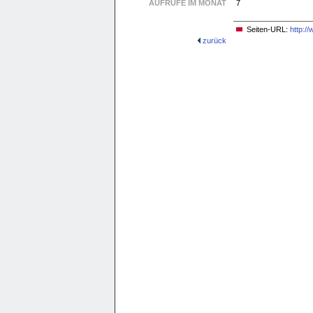
AUFRUFE IM MONAT
7
Seiten-URL:
http:/
zurück