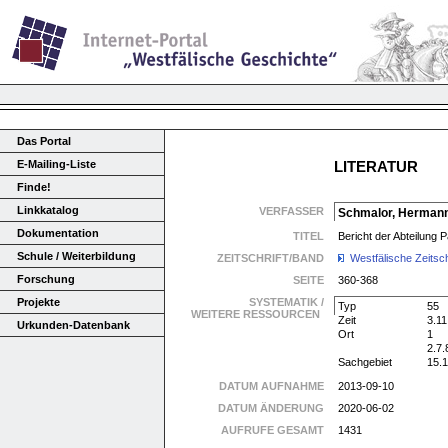
Das Portal
E-Mailing-Liste
LITERATUR
Finde!
Linkkatalog
VERFASSER
Schmalor, Herman
Dokumentation
TITEL
Bericht der Abteilung 
Schule / Weiterbildung
ZEITSCHRIFT/BAND
Westfälische Zeitsch
Forschung
SEITE
360-368
Projekte
SYSTEMATIK /
Typ
55
WEITERE RESSOURCEN
Zeit
3.11
Urkunden-Datenbank
Ort
1
2.7.
Sachgebiet
15.
DATUM AUFNAHME
2013-09-10
DATUM ÄNDERUNG
2020-06-02
AUFRUFE GESAMT
1431