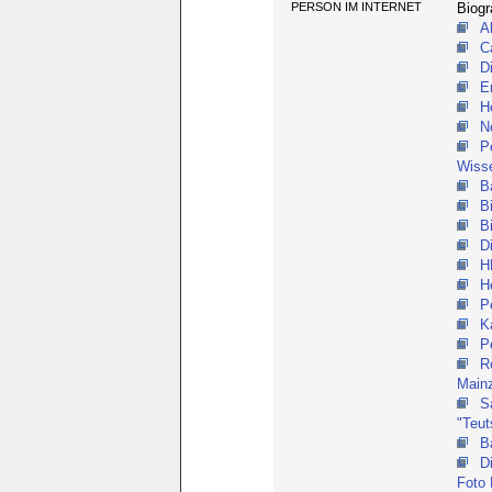
PERSON IM INTERNET
Biogr
A
C
D
E
H
N
P
Wiss
B
B
B
D
H
H
P
K
P
R
Main
S
"Teu
B
D
Foto