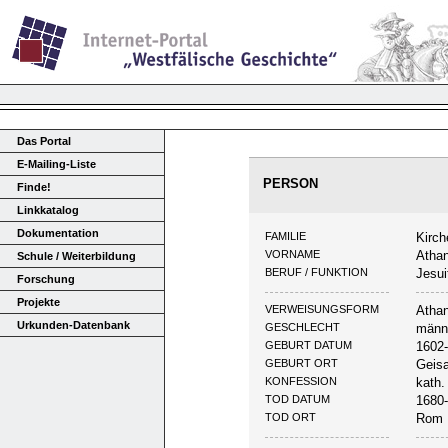
Das Portal
E-Mailing-Liste
PERSON
Finde!
Linkkatalog
Dokumentation
FAMILIE
Kirch
VORNAME
Atha
Schule / Weiterbildung
BERUF / FUNKTION
Jesui
Forschung
Projekte
VERWEISUNGSFORM
Athan
Urkunden-Datenbank
GESCHLECHT
männ
GEBURT DATUM
1602
GEBURT ORT
Geisa
KONFESSION
kath.
TOD DATUM
1680
TOD ORT
Rom