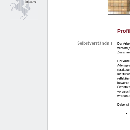
Profi
Selbstverständnis
Der Arbei
verbind(
Zusammen
Der Arbe
Adelsges
(praktisc
Institut
reflektie
bewertet
Öffentlic
vorgeschl
werden an
Dabei si