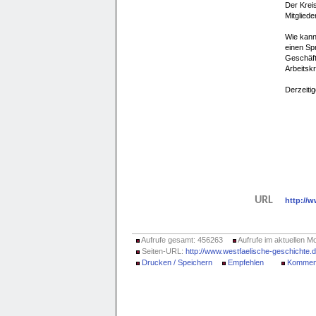
Der Krei
Mitglieder
Wie kann
einen Spr
Geschäfte
Arbeitsk
Derzeitig
URL
http://w
Aufrufe gesamt: 456263
Aufrufe im aktuellen M
Seiten-URL:
http://www.westfaelische-geschichte
Drucken / Speichern
Empfehlen
Kommen