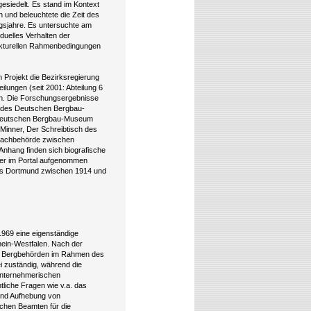
esiedelt. Es stand im Kontext
 und beleuchtete die Zeit des
gsjahre. Es untersuchte am
duelles Verhalten der
rukturellen Rahmenbedingungen
 Projekt die Bezirksregierung
lungen (seit 2001: Abteilung 6
en. Die Forschungsergebnisse
ihe des Deutschen Bergbau-
 Deutschen Bergbau-Museum
 Minner, Der Schreibtisch des
Fachbehörde zwischen
Anhang finden sich biografische
ier im Portal aufgenommen
ts Dortmund zwischen 1914 und
969 eine eigenständige
hein-Westfalen. Nach der
en Bergbehörden im Rahmen des
ei zuständig, während die
 unternehmerischen
tliche Fragen wie v.a. das
und Aufhebung von
ichen Beamten für die