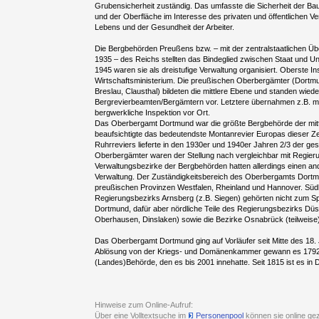
Grubensicherheit zuständig. Das umfasste die Sicherheit der Ba
und der Oberfläche im Interesse des privaten und öffentlichen 
Lebens und der Gesundheit der Arbeiter.
Die Bergbehörden Preußens bzw. – mit der zentralstaatlichen Üb
1935 – des Reichs stellten das Bindeglied zwischen Staat und 
1945 waren sie als dreistufige Verwaltung organisiert. Oberste I
Wirtschaftsministerium. Die preußischen Oberbergämter (Dortmun
Breslau, Clausthal) bildeten die mittlere Ebene und standen wie
Bergrevierbeamten/Bergämtern vor. Letztere übernahmen z.B. m
bergwerkliche Inspektion vor Ort.
Das Oberbergamt Dortmund war die größte Bergbehörde der mitt
beaufsichtigte das bedeutendste Montanrevier Europas dieser Zei
Ruhrreviers lieferte in den 1930er und 1940er Jahren 2/3 der g
Oberbergämter waren der Stellung nach vergleichbar mit Regieru
Verwaltungsbezirke der Bergbehörden hatten allerdings einen and
Verwaltung. Der Zuständigkeitsbereich des Oberbergamts Dortm
preußischen Provinzen Westfalen, Rheinland und Hannover. Südl
Regierungsbezirks Arnsberg (z.B. Siegen) gehörten nicht zum 
Dortmund, dafür aber nördliche Teile des Regierungsbezirks Düs
Oberhausen, Dinslaken) sowie die Bezirke Osnabrück (teilweise)
Das Oberbergamt Dortmund ging auf Vorläufer seit Mitte des 18. 
Ablösung von der Kriegs- und Domänenkammer gewann es 1792 d
(Landes)Behörde, den es bis 2001 innehatte. Seit 1815 ist es in 
Hinweise zum Online-Aufruf:
Über eine Volltextsuche im
Personenpool
können sie online gezi