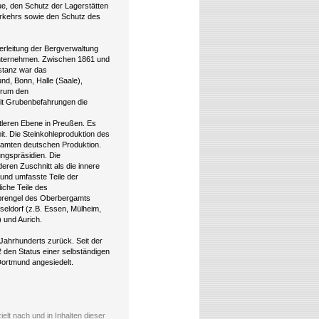
ue, den Schutz der Lagerstätten
Verkehrs sowie den Schutz des
erleitung der Bergverwaltung
Unternehmen. Zwischen 1861 und
nstanz war das
d, Bonn, Halle (Saale),
derum den
it Grubenbefahrungen die
leren Ebene in Preußen. Es
t. Die Steinkohleproduktion des
esamten deutschen Produktion.
ngspräsidien. Die
eren Zuschnitt als die innere
und umfasste Teile der
iche Teile des
Sprengel des Oberbergamts
seldorf (z.B. Essen, Mülheim,
 und Aurich.
Jahrhunderts zurück. Seit der
en Status einer selbständigen
Dortmund angesiedelt.
elt nach und in Inhalten dieser