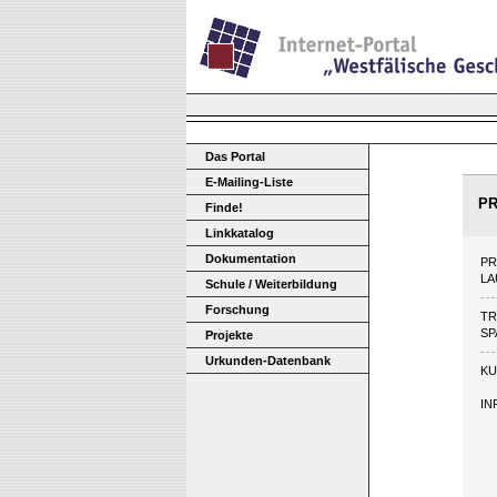
Das Portal
E-Mailing-Liste
P
Finde!
Linkkatalog
Dokumentation
P
LA
Schule / Weiterbildung
Forschung
T
SP
Projekte
Urkunden-Datenbank
KU
IN