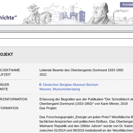
ROJEKT
ROJEKTNAME
Leitende Beamte des Oberbergamts Dortmund 1933-1950
UFZEIT
2021
RÄGER
Deutsches Bergbau-Museum Bochum
ARTE
Museen, Museumsberatung
RZINFORMATION
Erfassung der Biografien aus der Publikation "Der Schreibtisch
Oberbergamt Dortmund (1933-1950)" von Karin Minner, 2019
FORMATION
Das Projekt
Das Forschungsprojekt „Energie um jeden Preis? Westfälische 
fachlichen Ansprüchen und politischem Einfluss. Das Oberberg
Weimarer Republik und den 1960er Jahren“ wurde von Dr. Katrin
zwischen 01/2014 und 08/2016 institutionell an der Westfälischen