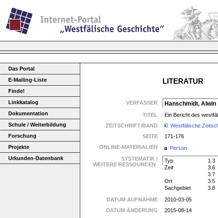
Das Portal
E-Mailing-Liste
LITERATUR
Finde!
Linkkatalog
VERFASSER
Hanschmidt, Alwin
Dokumentation
TITEL
Ein Bericht des westf
Schule / Weiterbildung
ZEITSCHRIFT/BAND
Westfälische Zeitsch
Forschung
SEITE
171-176
Projekte
ONLINE-MATERIALIEN
Person
Urkunden-Datenbank
SYSTEMATIK /
Typ
1.3
WEITERE RESSOURCEN
Zeit
3.6
3.7
Ort
3.5
Sachgebiet
3.8
DATUM AUFNAHME
2010-03-05
DATUM ÄNDERUNG
2015-08-14