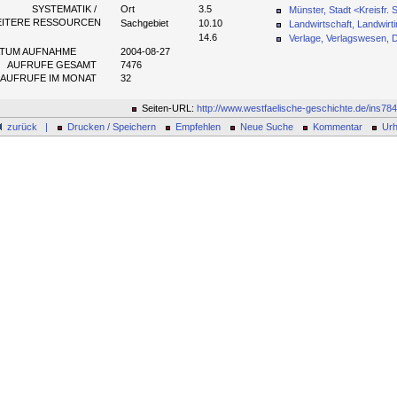
SYSTEMATIK /
Ort
3.5
Münster, Stadt <Kreisfr. 
EITERE RESSOURCEN
Sachgebiet
10.10
Landwirtschaft, Landwirti
14.6
Verlage, Verlagswesen, 
TUM AUFNAHME
2004-08-27
AUFRUFE GESAMT
7476
AUFRUFE IM MONAT
32
Seiten-URL:
http://www.westfaelische-geschichte.de/ins78
zurück |
Drucken / Speichern
Empfehlen
Neue Suche
Kommentar
Urh