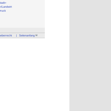
Stadt>
n/Landwirt
Druck
4
eberrecht
| Seitenanfang