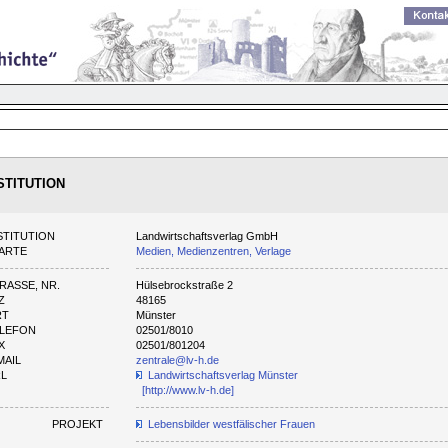
STITUTION
STITUTION
Landwirtschaftsverlag GmbH
ARTE
Medien, Medienzentren, Verlage
RASSE, NR.
Hülsebrockstraße 2
Z
48165
RT
Münster
LEFON
02501/8010
X
02501/801204
MAIL
zentrale@lv-h.de
RL
Landwirtschaftsverlag Münster
[http://www.lv-h.de]
PROJEKT
Lebensbilder westfälischer Frauen