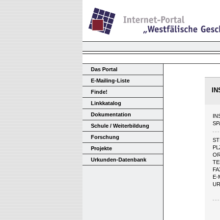
Das Portal
E-Mailing-Liste
IN
Finde!
Linkkatalog
Dokumentation
IN
SP
Schule / Weiterbildung
Forschung
ST
PL
Projekte
O
Urkunden-Datenbank
TE
FA
E-
U