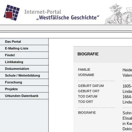
Das Portal
E-Mailing-Liste
BIOGRAFIE
Finde!
Linkkatalog
Dokumentation
FAMILIE
Heide
VORNAME
Valen
Schule / Weiterbildung
Forschung
GEBURT DATUM
1605
Projekte
GEBURT ORT
Linda
Urkunden-Datenbank
TOD DATUM
1664-
TOD ORT
Linda
BIOGRAFIE
Sohn 
Elisa
in Ke
Dokto