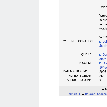
Devi
Wappe
schre
am li
wachs
WER
WEITERE BIOGRAFIE/N
Le
Jahrh
QUELLE
Du
stets
PROJEKT
Di
1645/
DATUM AUFNAHME
2006
AUFRUFE GESAMT
363
AUFRUFE IM MONAT
9
Se
zurück |
Drucken / Speiche