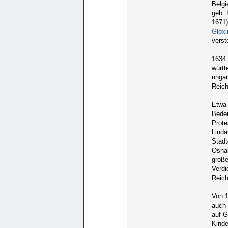
Belgi
geb. 
1671)
Gloxi
verst
1634 
württ
ungar
Reich
Etwa 
Bedeu
Prote
Linda
Städt
Osnab
große
Verdi
Reich
Von 1
auch 
auf G
Kinde