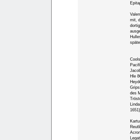
Epita
Valen
mit, 
dorti
ausge
Hulle
späte
Cools
Pacif
Jacob
Hle 8
Heyde
Grips
des M
Tröst
Linda
1651)
Kartu
Reut
Acron
Legat