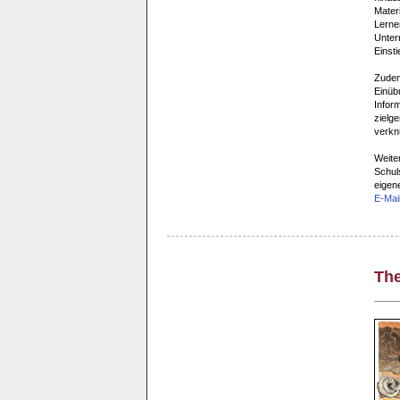
Materi
Lernen
Unter
Einst
Zudem
Einüb
Infor
zielge
verkn
Weite
Schuls
eigene
E-Mai
The