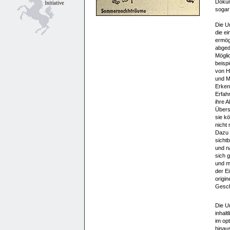
Dokum
sogar 
Die Un
die ei
ermög
abged
Mögli
beispi
von H
und M
Erken
Erfah
ihre A
Übers
sie k
nicht 
Dazu 
sicht
und n
sich g
und m
der E
origi
Gesch
Die Un
inhal
im op
hinaus