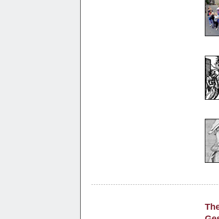
Th
Ges