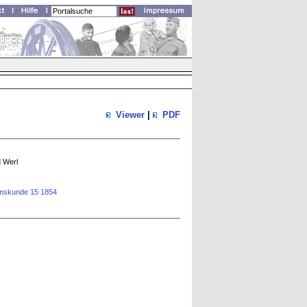
Viewer
|
PDF
 Werl
rtumskunde 15 1854