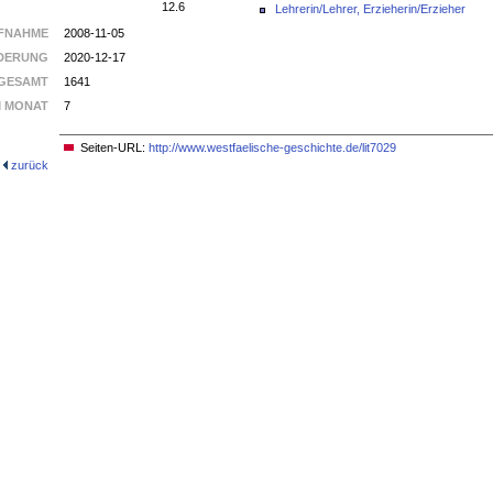
12.6
Lehrerin/Lehrer, Erzieherin/Erzieher
FNAHME
2008-11-05
DERUNG
2020-12-17
GESAMT
1641
M MONAT
7
Seiten-URL:
http://www.westfaelische-geschichte.de/lit7029
zurück