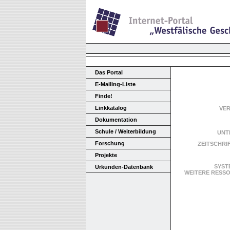
Das Portal
E-Mailing-Liste
Finde!
Linkkatalog
VE
Dokumentation
Schule / Weiterbildung
UNT
Forschung
ZEITSCHRI
Projekte
SYST
Urkunden-Datenbank
WEITERE RES