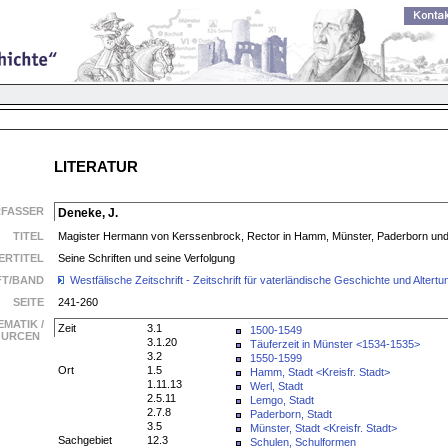
LITERATUR
RFASSER
Deneke, J.
TITEL
Magister Hermann von Kerssenbrock, Rector in Hamm, Münster, Paderborn und
ERTITEL
Seine Schriften und seine Verfolgung
FT/BAND
Westfälische Zeitschrift - Zeitschrift für vaterländische Geschichte und Alte
SEITE
241-260
EMATIK /
Zeit
3.1
1500-1549
SOURCEN
3.1.20
Täuferzeit in Münster <1534-1535>
3.2
1550-1599
Ort
1.5
Hamm, Stadt <Kreisfr. Stadt>
1.11.13
Werl, Stadt
2.5.11
Lemgo, Stadt
2.7.8
Paderborn, Stadt
3.5
Münster, Stadt <Kreisfr. Stadt>
Sachgebiet
12.3
Schulen, Schulformen