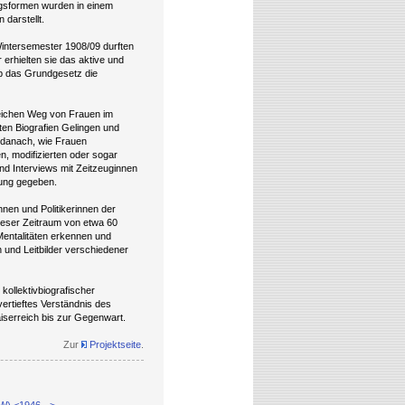
ungsformen wurden in einem
 darstellt.
Wintersemester 1908/09 durften
erhielten sie das aktive und
b das Grundgesetz die
reichen Weg von Frauen im
en Biografien Gelingen und
t danach, wie Frauen
en, modifizierten oder sogar
nd Interviews mit Zeitzeuginnen
tung gegeben.
nnen und Politikerinnen der
ieser Zeitraum von etwa 60
 Mentalitäten erkennen und
 und Leitbilder verschiedener
kollektivbiografischer
ertieftes Verständnis des
iserreich bis zur Gegenwart.
Zur
Projektseite
.