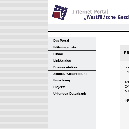
Das Portal
E-Mailing-Liste
P
Finde!
Linkkatalog
Dokumentation
P
LA
Schule / Weiterbildung
Forschung
A
E-
Projekte
SP
Urkunden-Datenbank
IN