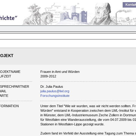
ROJEKT
ROJEKTNAME
Frauen in Amt und Würden
UFZEIT
2009-2012
NSPRECHPARTNER
Dr. Julia Paulus
MAIL
julia.paulus@lwl.org
ARTE
Forschungsinstitute
FORMATION
Unter dem Titel "Wie wir wurden, was wir nicht werden sollten. 
Würden" entstand in Kooperation zwischen dem LWL-Institut für 
in Münster, dem LWL-Industriemuseum Zeche Zollern in Dort
für Westfalen eine Wanderausstellung, die vom 04.07.2009 bis 01
Stationen in Westfalen-Lippe gezeigt wurde.
Zudem fand im Vorfeld der Ausstellung eine Tagung zum Thema sta