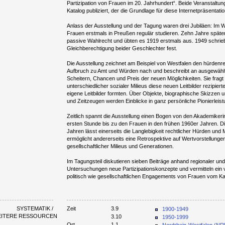
Partizipation von Frauen im 20. Jahrhundert“. Beide Veranstalt
Katalog publiziert, der die Grundlage für diese Internetpräsentation
Anlass der Ausstellung und der Tagung waren drei Jubiläen: Im 
Frauen erstmals in Preußen regulär studieren. Zehn Jahre später 
passive Wahlrecht und übten es 1919 erstmals aus. 1949 schrie
Gleichberechtigung beider Geschlechter fest.
Die Ausstellung zeichnet am Beispiel von Westfalen den hürden
Aufbruch zu Amt und Würden nach und beschreibt an ausgewählt
Scheitern, Chancen und Preis der neuen Möglichkeiten. Sie frag
unterschiedlicher sozialer Milieus diese neuen Leitbilder rezipiert
eigene Leitbilder formten. Über Objekte, biographische Skizzen u
und Zeitzeugen werden Einblicke in ganz persönliche Pionierleis
Zeitlich spannt die Ausstellung einen Bogen von den Akademikeri
ersten Stunde bis zu den Frauen in den frühen 1960er Jahren. D
Jahren lässt einerseits die Langlebigkeit rechtlicher Hürden und
ermöglicht andererseits eine Retrospektive auf Wertvorstellungen
gesellschaftlicher Milieus und Generationen.
Im Tagungsteil diskutieren sieben Beiträge anhand regionaler und 
Untersuchungen neue Partizipationskonzepte und vermitteln ein v
politisch wie gesellschaftlichen Engagements von Frauen vom Ka
SYSTEMATIK /
Zeit
3.9
1900-1949
EITERE RESSOURCEN
3.10
1950-1999
Ort
1.1