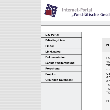
Das Portal
E-Mailing-Liste
P
Finde!
Linkkatalog
Dokumentation
FA
V
Schule / Weiterbildung
TI
Forschung
G
Projekte
GE
Urkunden-Datenbank
GE
T
TO
TO
PE