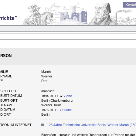
ERSON
MILIE
March
ORNAME
Werner
TEL
Prof.
ESCHLECHT
männlich
BURT DATUM
1894-01-17
Suche
BURT ORT
Berlin-Charlottenburg
AUFNAME
Werner Julius
D DATUM
1976-01-11
Suche
D ORT
Berlin
RSON IM INTERNET
125 Jahre Technische Universität Berlin: Werner March (18
Biografien, Literatur und weitere Ressourcen zur Person mit d