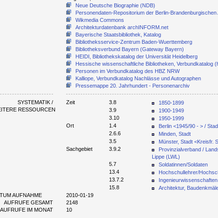
Neue Deutsche Biographie (NDB)
Personendaten-Repositorium der Berlin-Brandenburgischen
Wikmedia Commons
Architekturdatenbank archINFORM.net
Bayerische Staatsbibliothek, Katalog
Bibliotheksservice-Zentrum Baden-Wuerttemberg
Bibliotheksverbund Bayern (Gateway Bayern)
HEIDI, Bibliothekskatalog der Universität Heidelberg
Hessische wissenschaftliche Bibliotheken, Verbundkatalog (
Personen im Verbundkatalog des HBZ NRW
Kalliope, Verbundkatalog Nachlässe und Autographen
Pressemappe 20. Jahrhundert - Personenarchiv
SYSTEMATIK /
Zeit
3.8
1850-1899
EITERE RESSOURCEN
3.9
1900-1949
3.10
1950-1999
Ort
1.4
Berlin <1945/90 - > / Stad
2.6.6
Minden, Stadt
3.5
Münster, Stadt <Kreisfr. 
Sachgebiet
3.9.2
Provinzialverband / Lan
Lippe (LWL)
5.7
Soldatinnen/Soldaten
13.4
Hochschullehrer/Hochsch
13.7.2
Ingenieurwissenschaften,
15.8
Architektur, Baudenkmäler
TUM AUFNAHME
2010-01-19
AUFRUFE GESAMT
2148
AUFRUFE IM MONAT
10