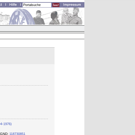
94-1976)
er GND:
118730851