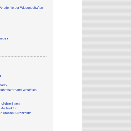
 Akademie der Wissenschaften
hebis)
t
Stadt>
dschaftsverband Westfalen-
ullehrerinnen
 Architektur
, Architekt/Architektin