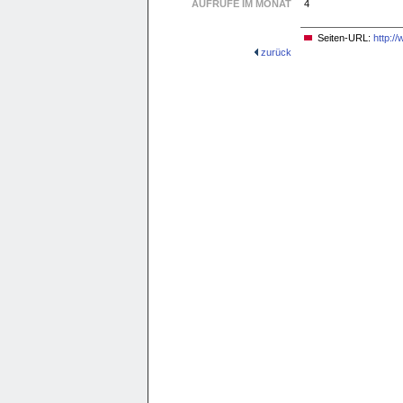
AUFRUFE IM MONAT
4
Seiten-URL:
http:/
zurück