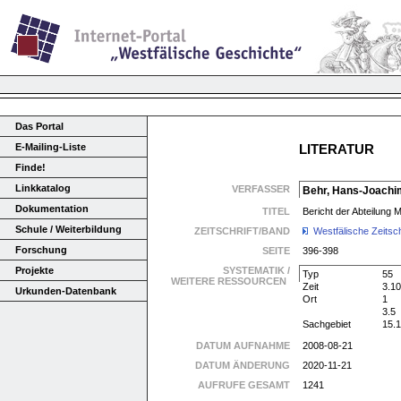
Das Portal
E-Mailing-Liste
LITERATUR
Finde!
Linkkatalog
VERFASSER
Behr, Hans-Joachi
Dokumentation
TITEL
Bericht der Abteilung 
Schule / Weiterbildung
ZEITSCHRIFT/BAND
Westfälische Zeitsch
Forschung
SEITE
396-398
Projekte
SYSTEMATIK /
Typ
55
WEITERE RESSOURCEN
Zeit
3.10
Urkunden-Datenbank
Ort
1
3.5
Sachgebiet
15.
DATUM AUFNAHME
2008-08-21
DATUM ÄNDERUNG
2020-11-21
AUFRUFE GESAMT
1241