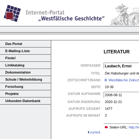
Das Portal
E-Mailing-Liste
LITERATUR
Finde!
Linkkatalog
VERFASSER
Laubach, Ernst
Dokumentation
TITEL
Die Habsburger und de
Schule / Weiterbildung
ZEITSCHRIFT/BAND
Westfälische Zeitsch
Forschung
SEITE
19-36
Projekte
DATUM AUFNAHME
2008-08-11
Urkunden-Datenbank
DATUM ÄNDERUNG
2020-11-21
AUFRUFE GESAMT
1477
AUFRUFE IM MONAT
3
Seiten-URL:
http:/
zurück