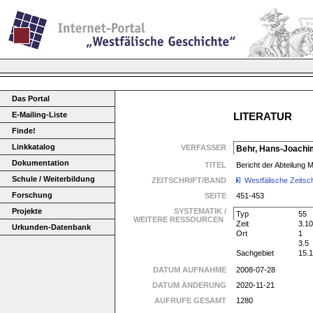
Das Portal
E-Mailing-Liste
LITERATUR
Finde!
Linkkatalog
VERFASSER
Behr, Hans-Joachi
Dokumentation
TITEL
Bericht der Abteilung 
Schule / Weiterbildung
ZEITSCHRIFT/BAND
Westfälische Zeitsch
Forschung
SEITE
451-453
Projekte
SYSTEMATIK /
Typ
55
WEITERE RESSOURCEN
Zeit
3.10
Urkunden-Datenbank
Ort
1
3.5
Sachgebiet
15.
DATUM AUFNAHME
2008-07-28
DATUM ÄNDERUNG
2020-11-21
AUFRUFE GESAMT
1280