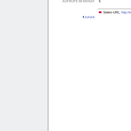
AUFRUFE IM MONAT
5
Seiten-URL:
http:/
zurück