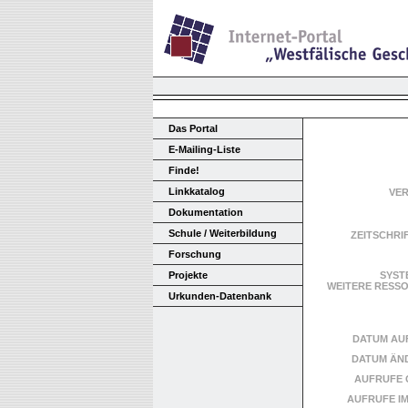
Das Portal
E-Mailing-Liste
Finde!
Linkkatalog
VE
Dokumentation
Schule / Weiterbildung
ZEITSCHRI
Forschung
Projekte
SYST
WEITERE RES
Urkunden-Datenbank
DATUM AU
DATUM ÄN
AUFRUFE 
AUFRUFE I