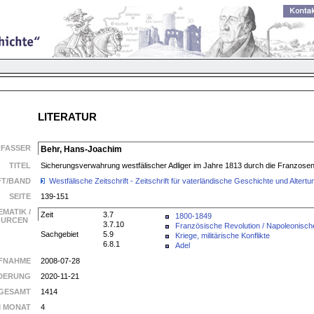
LITERATUR
RFASSER
Behr, Hans-Joachim
TITEL
Sicherungsverwahrung westfälischer Adliger im Jahre 1813 durch die Franzose
FT/BAND
Westfälische Zeitschrift - Zeitschrift für vaterländische Geschichte und Alte
SEITE
139-151
EMATIK /
Zeit
3.7
1800-1849
SOURCEN
3.7.10
Französische Revolution / Napoleonisch
Sachgebiet
5.9
Kriege, militärische Konflikte
6.8.1
Adel
FNAHME
2008-07-28
DERUNG
2020-11-21
GESAMT
1414
M MONAT
4