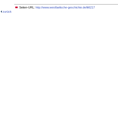
Seiten-URL:
http://www.westfaelische-geschichte.de/lit6217
zurück