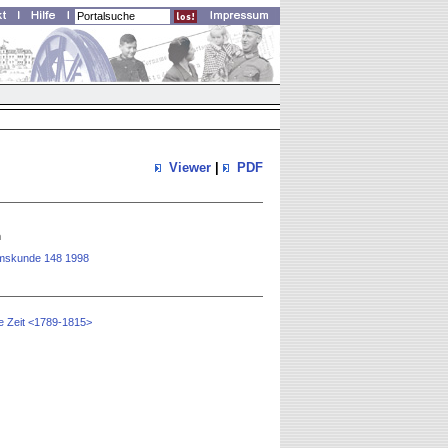
Viewer
|
PDF
n
rtumskunde 148 1998
e Zeit <1789-1815>