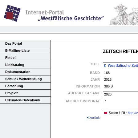
Das Portal
E-Mailing-Liste
ZEITSCHRIFT
Finde!
TITEL
Linkkatalog
Westfälische Zeit
Dokumentation
BAND
166
Schule / Weiterbildung
JAHR
2016
Forschung
INFORMATION
386 S.
Projekte
AUFRUFE GESAMT
2926
Urkunden-Datenbank
AUFRUFE IM MONAT
7
Seiten-URL:
http:/
zurück