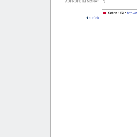
AUFRUFE IM MONAT
3
Seiten-URL:
http:/
zurück