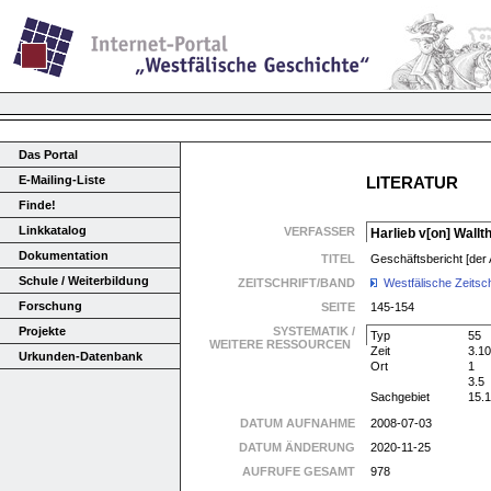
Das Portal
E-Mailing-Liste
LITERATUR
Finde!
Linkkatalog
VERFASSER
Harlieb v[on] Wallth
Dokumentation
TITEL
Geschäftsbericht [der 
Schule / Weiterbildung
ZEITSCHRIFT/BAND
Westfälische Zeitsch
Forschung
SEITE
145-154
Projekte
SYSTEMATIK /
Typ
55
WEITERE RESSOURCEN
Zeit
3.10
Urkunden-Datenbank
Ort
1
3.5
Sachgebiet
15.
DATUM AUFNAHME
2008-07-03
DATUM ÄNDERUNG
2020-11-25
AUFRUFE GESAMT
978