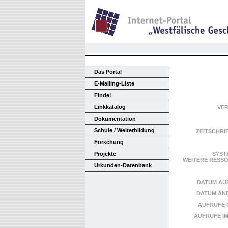
Das Portal
E-Mailing-Liste
Finde!
Linkkatalog
VE
Dokumentation
Schule / Weiterbildung
ZEITSCHRI
Forschung
Projekte
SYST
WEITERE RES
Urkunden-Datenbank
DATUM AU
DATUM ÄN
AUFRUFE 
AUFRUFE I