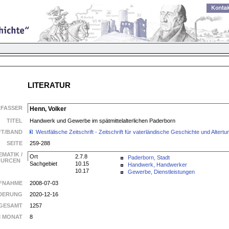
LITERATUR
RFASSER
Henn, Volker
TITEL
Handwerk und Gewerbe im spätmittelalterlichen Paderborn
FT/BAND
Westfälische Zeitschrift - Zeitschrift für vaterländische Geschichte und Alte
SEITE
259-288
EMATIK /
Ort
2.7.8
Paderborn, Stadt
SOURCEN
Sachgebiet
10.15
Handwerk, Handwerker
10.17
Gewerbe, Dienstleistungen
FNAHME
2008-07-03
DERUNG
2020-12-16
GESAMT
1257
M MONAT
8