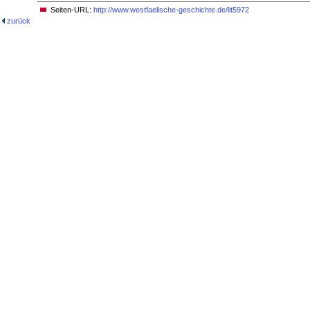
Seiten-URL:
http://www.westfaelische-geschichte.de/lit5972
zurück