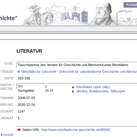
LITERATUR
TITEL
Tauschpartner des Vereins für Geschichte und Altertumskunde Westfalens
FT/BAND
Westfälische Zeitschrift - Zeitschrift für vaterländische Geschichte und Alte
SEITE
333-336
EMATIK /
Ort
1
Westfalen/-Lippe (allg.)
SOURCEN
Sachgebiet
15.14
Vereine, Arbeitskreise, Stiftungen
FNAHME
2008-07-03
DERUNG
2020-12-16
GESAMT
1147
M MONAT
5
Seiten-URL:
http://www.westfaelische-geschichte.de/lit5960
zurück