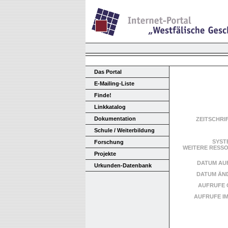
Das Portal
E-Mailing-Liste
Finde!
Linkkatalog
Dokumentation
ZEITSCHRI
Schule / Weiterbildung
SYST
Forschung
WEITERE RES
Projekte
DATUM AU
Urkunden-Datenbank
DATUM ÄN
AUFRUFE 
AUFRUFE I