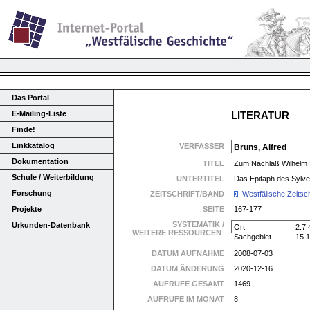
Das Portal
E-Mailing-Liste
LITERATUR
Finde!
Linkkatalog
VERFASSER
Bruns, Alfred
Dokumentation
TITEL
Zum Nachlaß Wilhelm
Schule / Weiterbildung
UNTERTITEL
Das Epitaph des Sylve
Forschung
ZEITSCHRIFT/BAND
Westfälische Zeitsc
Projekte
SEITE
167-177
SYSTEMATIK /
Urkunden-Datenbank
Ort
2.7.
WEITERE RESSOURCEN
Sachgebiet
15.1
DATUM AUFNAHME
2008-07-03
DATUM ÄNDERUNG
2020-12-16
AUFRUFE GESAMT
1469
AUFRUFE IM MONAT
8