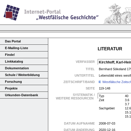
Das Portal
E-Mailing-Liste
LITERATUR
Finde!
Linkkatalog
VERFASSER
Kirchhoff, Karl-Hei
Dokumentation
TITEL
Bernhard Sökeland 17
Schule / Weiterbildung
UNTERTITEL
Lebensbild eines westf
Forschung
ZEITSCHRIFT/BAND
Westfälische Zeitsc
Projekte
SEITE
119-148
SYSTEMATIK /
Urkunden-Datenbank
Typ
40
WEITERE RESSOURCEN
Zeit
3.6
3.7
Sachgebiet
12.6
15.
15.
DATUM AUFNAHME
2008-07-03
DATUM ÄNDERUNG
2020-12-16