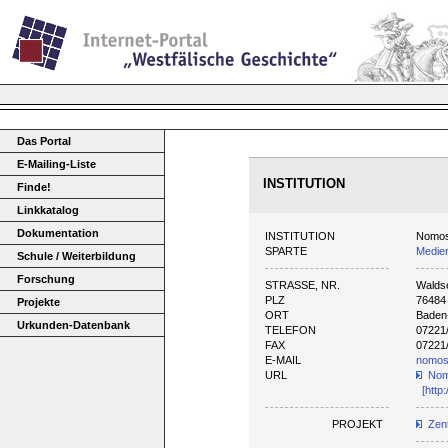
Das Portal
E-Mailing-Liste
INSTITUTION
Finde!
Linkkatalog
Dokumentation
INSTITUTION
Nomos
SPARTE
Medien
Schule / Weiterbildung
Forschung
STRASSE, NR.
Walds
PLZ
76484
Projekte
ORT
Baden
Urkunden-Datenbank
TELEFON
07221
FAX
07221
E-MAIL
nomo
URL
Nom
[http
PROJEKT
Zent