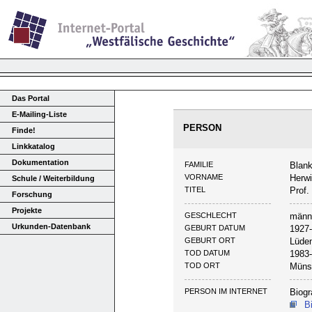
Das Portal
E-Mailing-Liste
PERSON
Finde!
Linkkatalog
Dokumentation
FAMILIE
Blank
VORNAME
Herw
Schule / Weiterbildung
TITEL
Prof.
Forschung
Projekte
GESCHLECHT
männ
Urkunden-Datenbank
GEBURT DATUM
1927
GEBURT ORT
Lüde
TOD DATUM
1983
TOD ORT
Müns
PERSON IM INTERNET
Biogr
B