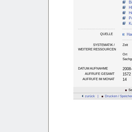
B
H
H
P
K
QUELLE
Hau
SYSTEMATIK /
Zeit
WEITERE RESSOURCEN
Ort
Sachg
DATUM AUFNAHME
2008
AUFRUFE GESAMT
1572
AUFRUFE IM MONAT
14
Se
zurück |
Drucken / Speiche