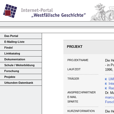
Das Portal
E-Mailing-Liste
PROJEKT
Finde!
Linkkatalog
Dokumentation
PROJEKTNAME
Die H
- in P
Schule / Weiterbildung
LAUFZEIT
1996,
Forschung
Projekte
TRÄGER
LWL
Urkunden-Datenbank
Int
Ras
ANSPRECHPARTNER
Dr. M
E-MAIL
marcu
SPARTE
Forsc
KURZINFORMATION
Die H