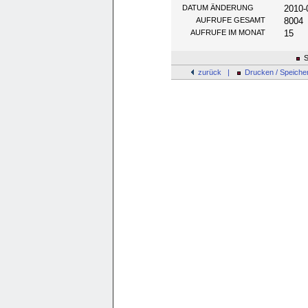
DATUM ÄNDERUNG
2010-
AUFRUFE GESAMT
8004
AUFRUFE IM MONAT
15
S
zurück |
Drucken / Speiche