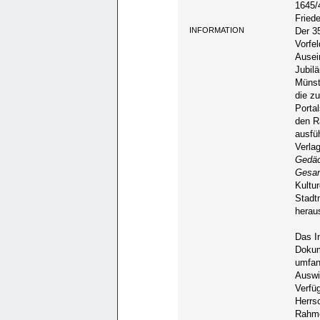
1645/
Fried
INFORMATION
Der 3
Vorfe
Ausei
Jubil
Münst
die z
Portal
den R
ausfü
Verla
Gedäc
Gesan
Kultu
Stadt
herau
Das I
Dokum
umfan
Auswi
Verfü
Herrs
Rahme