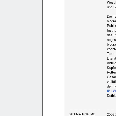
Westf
und G
Die T
biogr
Publi
Instit
das P
abges
biogr
konnt
Texte
Litera
Abbil
Kupfer
Rotte
Gesan
vielfä
dem F
LW
Dethle
DATUM AUFNAHME
2006-