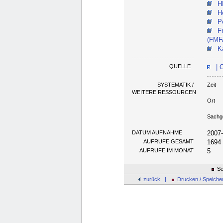
H
H
P
F
(FMF
K
QUELLE
| C
SYSTEMATIK /
Zeit
WEITERE RESSOURCEN
Ort
Sachg
DATUM AUFNAHME
2007
AUFRUFE GESAMT
1694
AUFRUFE IM MONAT
5
Se
zurück |
Drucken / Speiche