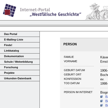
Das Portal
E-Mailing-Liste
PERSON
Finde!
Linkkatalog
Dokumentation
FAMILIE
Käse
VORNAME
Ernst
Schule / Weiterbildung
Forschung
GEBURT DATUM
1906
Projekte
GEBURT ORT
Boch
Urkunden-Datenbank
KONFESSION
ev.
TOD DATUM
1998
PERSON IM INTERNET
Biogr
B
B
B