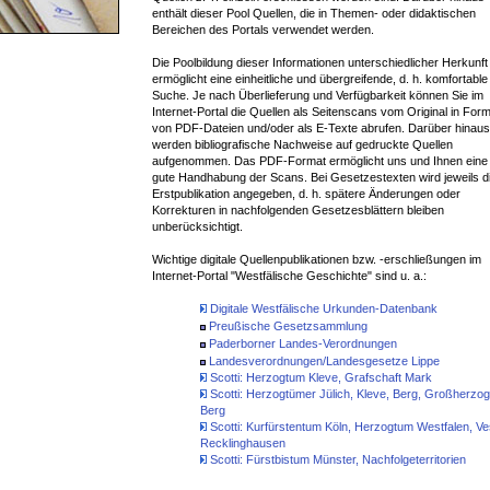
enthält dieser Pool Quellen, die in Themen- oder didaktischen
Bereichen des Portals verwendet werden.
Die Poolbildung dieser Informationen unterschiedlicher Herkunft
ermöglicht eine einheitliche und übergreifende, d. h. komfortable
Suche. Je nach Überlieferung und Verfügbarkeit können Sie im
Internet-Portal die Quellen als Seitenscans vom Original in For
von PDF-Dateien und/oder als E-Texte abrufen. Darüber hinaus
werden bibliografische Nachweise auf gedruckte Quellen
aufgenommen. Das PDF-Format ermöglicht uns und Ihnen eine
gute Handhabung der Scans. Bei Gesetzestexten wird jeweils d
Erstpublikation angegeben, d. h. spätere Änderungen oder
Korrekturen in nachfolgenden Gesetzesblättern bleiben
unberücksichtigt.
Wichtige digitale Quellenpublikationen bzw. -erschließungen im
Internet-Portal "Westfälische Geschichte" sind u. a.:
Digitale Westfälische Urkunden-Datenbank
Preußische Gesetzsammlung
Paderborner Landes-Verordnungen
Landesverordnungen/Landesgesetze Lippe
Scotti: Herzogtum Kleve, Grafschaft Mark
Scotti: Herzogtümer Jülich, Kleve, Berg, Großherzo
Berg
Scotti: Kurfürstentum Köln, Herzogtum Westfalen, Ve
Recklinghausen
Scotti: Fürstbistum Münster, Nachfolgeterritorien