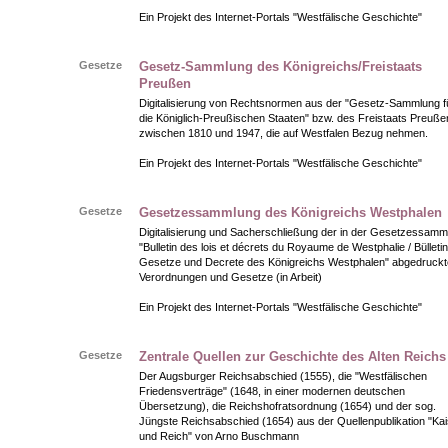
Ein Projekt des Internet-Portals "Westfälische Geschichte"
Gesetze
Gesetz-Sammlung des Königreichs/Freistaats
Preußen
Digitalisierung von Rechtsnormen aus der "Gesetz-Sammlung f
die Königlich-Preußischen Staaten" bzw. des Freistaats Preuße
zwischen 1810 und 1947, die auf Westfalen Bezug nehmen.
Ein Projekt des Internet-Portals "Westfälische Geschichte"
Gesetze
Gesetzessammlung des Königreichs Westphalen
Digitalisierung und Sacherschließung der in der Gesetzessamm
"Bulletin des lois et décrets du Royaume de Westphalie / Bülletin
Gesetze und Decrete des Königreichs Westphalen" abgedruckt
Verordnungen und Gesetze (in Arbeit)
Ein Projekt des Internet-Portals "Westfälische Geschichte"
Gesetze
Zentrale Quellen zur Geschichte des Alten Reichs
Der Augsburger Reichsabschied (1555), die "Westfälischen
Friedensverträge" (1648, in einer modernen deutschen
Übersetzung), die Reichshofratsordnung (1654) und der sog.
Jüngste Reichsabschied (1654) aus der Quellenpublikation "Kai
und Reich" von Arno Buschmann