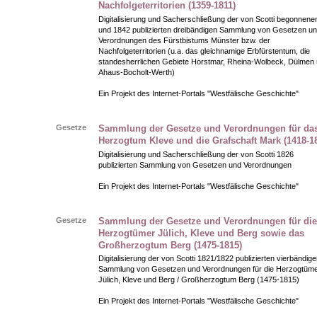
Nachfolgeterritorien (1359-1811)
Digitalisierung und Sacherschließung der von Scotti begonnene
und 1842 publizierten dreibändigen Sammlung von Gesetzen u
Verordnungen des Fürstbistums Münster bzw. der
Nachfolgeterritorien (u.a. das gleichnamige Erbfürstentum, die
standesherrlichen Gebiete Horstmar, Rheina-Wolbeck, Dülmen
Ahaus-Bocholt-Werth)
Ein Projekt des Internet-Portals "Westfälische Geschichte"
Gesetze
Sammlung der Gesetze und Verordnungen für da
Herzogtum Kleve und die Grafschaft Mark (1418-1
Digitalisierung und Sacherschließung der von Scotti 1826
publizierten Sammlung von Gesetzen und Verordnungen
Ein Projekt des Internet-Portals "Westfälische Geschichte"
Gesetze
Sammlung der Gesetze und Verordnungen für die
Herzogtümer Jülich, Kleve und Berg sowie das
Großherzogtum Berg (1475-1815)
Digitalisierung der von Scotti 1821/1822 publizierten vierbändige
Sammlung von Gesetzen und Verordnungen für die Herzogtüm
Jülich, Kleve und Berg / Großherzogtum Berg (1475-1815)
Ein Projekt des Internet-Portals "Westfälische Geschichte"