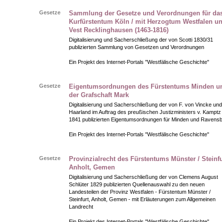
Gesetze
Sammlung der Gesetze und Verordnungen für da
Kurfürstentum Köln / mit Herzogtum Westfalen u
Vest Recklinghausen (1463-1816)
Digitalisierung und Sacherschließung der von Scotti 1830/31
publizierten Sammlung von Gesetzen und Verordnungen
Ein Projekt des Internet-Portals "Westfälische Geschichte"
Gesetze
Eigentumsordnungen des Fürstentums Minden u
der Grafschaft Mark
Digitalisierung und Sacherschließung der von F. von Vincke und
Haarland im Auftrag des preußischen Justizministers v. Kamptz
1841 publizierten Eigentumsordnungen für Minden und Ravens
Ein Projekt des Internet-Portals "Westfälische Geschichte"
Gesetze
Provinzialrecht des Fürstentums Münster / Steinfu
Anholt, Gemen
Digitalisierung und Sacherschließung der von Clemens August
Schlüter 1829 publizierten Quellenauswahl zu den neuen
Landesteilen der Provinz Westfalen - Fürstentum Münster /
Steinfurt, Anholt, Gemen - mit Erläuterungen zum Allgemeinen
Landrecht
Ein Projekt des Internet-Portals "Westfälische Geschichte"