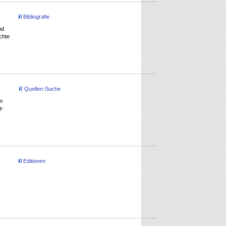
Bibliografie
nd
chte
Quellen-Suche
n
t-
Editionen