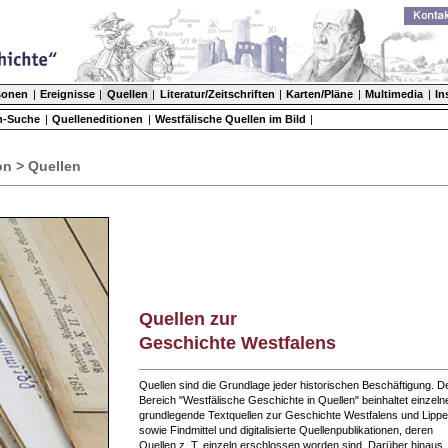
sonen
|
Ereignisse
|
Quellen
|
Literatur/Zeitschriften
|
Karten/Pläne
|
Multimedia
|
In
n-Suche
|
Quelleneditionen
|
Westfälische Quellen im Bild
|
n > Quellen
Quellen zur
Geschichte Westfalens
Quellen sind die Grundlage jeder historischen Beschäftigung. D
Bereich "Westfälische Geschichte in Quellen" beinhaltet einzeln
grundlegende Textquellen zur Geschichte Westfalens und Lipp
sowie Findmittel und digitalisierte Quellenpublikationen, deren
Quellen z. T. einzeln erschlossen worden sind. Darüber hinaus