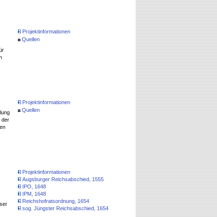
Projektinformationen
Quellen
ür
n
Projektinformationen
Quellen
lung
 der
en
Projektinformationen
Augsburger Reichsabschied, 1555
IPO, 1648
IPM, 1648
Reichshofratsordnung, 1654
ser
sog. Jüngster Reichsabschied, 1654