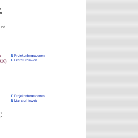
n
nd
 und
s
Projektinformationen
Literaturhinweis
816)
Projektinformationen
Literaturhinweis
n
er