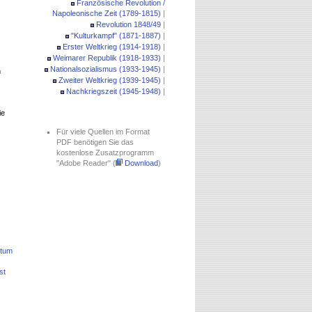
Französische Revolution /
Napoleonische Zeit (1789-1815)
|
Revolution 1848/49
|
"Kulturkampf" (1871-1887)
|
Erster Weltkrieg (1914-1918)
|
Weimarer Republik (1918-1933)
|
Nationalsozialismus (1933-1945)
|
m
Zweiter Weltkrieg (1939-1945)
|
Nachkriegszeit (1945-1948)
|
ie
Für viele Quellen im Format
PDF benötigen Sie das
kostenlose Zusatzprogramm
"Adobe Reader" (
Download
)
gtum
st