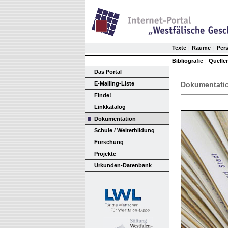
Texte
|
Räume
|
Per
Bibliografie
|
Quelle
Das Portal
E-Mailing-Liste
Dokumentatio
Finde!
Linkkatalog
Dokumentation
Schule / Weiterbildung
Forschung
Projekte
Urkunden-Datenbank