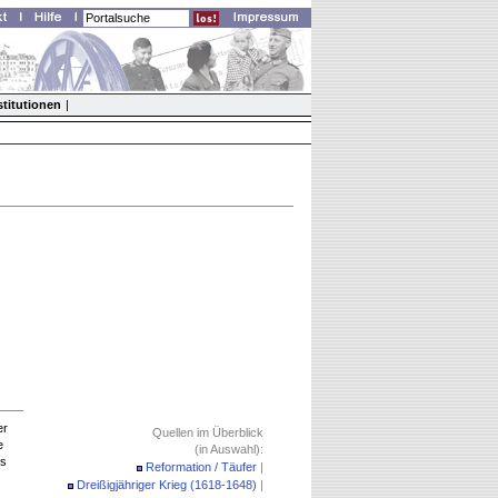
stitutionen
|
er
Quellen im Überblick
e
(in Auswahl):
es
Reformation / Täufer
|
Dreißigjähriger Krieg (1618-1648)
|