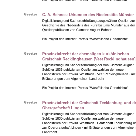
Gesetze
C. A. Behnes: Urkunden des Niederstifts Münster
Digitalisierung und Sacherschließung ausgewählter Quellen zur
Geschichte des Niederstifts des Fürstbistums Münster aus der
Quellenpublikation von Clemens August Behnes
Ein Projekt des Internet-Portals "Westfälische Geschichte"
Gesetze
Provinzialrecht der ehemaligen kurkölnischen
Grafschaft Recklinghausen [Vest Recklinghausen]
Digitalisierung und Sacherschließung der von Clemens August
Schlüter 1833 publizierten Quellenauswahl zu den neuen
Landesteilen der Provinz Westfalen - Vest Recklinghausen - mit
Erläuterungen zum Allgemeinen Landrecht
Ein Projekt des Internet-Portals "Westfälische Geschichte"
Gesetze
Provinzialrecht der Grafschaft Tecklenburg und d
Obergrafschaft Lingen
Digitalisierung und Sacherschließung der von Clemens August
Schlüter 1830 publizierten Quellenauswahl zu den neuen
Landesteilen der Provinz Westfalen - Grafschaft Tecklenburg u
zur Obergrafschaft Lingen - mit Erläuterungen zum Allgemeinen
Landrecht