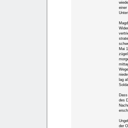
wiede
einer
Unte
Magde
Wider
vertr
strat
schw
Mai 1
zügel
morge
mitta
Wegen
niede
lag a
Solda
Dass 
des D
Nachr
ersch
Ungek
der O