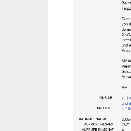
Beute
Trupp
Dass 
von d
demon
Großz
ihrer
und a
Pries
Mit d
Veran
Solda
Antwo
AF
QUELLE
| v
und d
PROJEKT
164
DATUM AUFNAHME
2005-
AUFRUFE GESAMT
2521
AUFRUFE IM MONAT
4