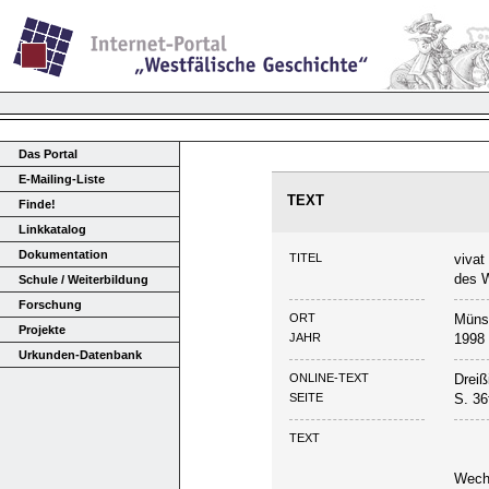
Das Portal
E-Mailing-Liste
TEXT
Finde!
Linkkatalog
Dokumentation
TITEL
vivat
des W
Schule / Weiterbildung
Forschung
ORT
Müns
Projekte
JAHR
1998
Urkunden-Datenbank
ONLINE-TEXT
Dreiß
SEITE
S. 36
TEXT
Wechs