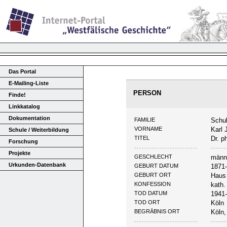
Das Portal
E-Mailing-Liste
PERSON
Finde!
Linkkatalog
Dokumentation
FAMILIE
Schul
VORNAME
Karl 
Schule / Weiterbildung
TITEL
Dr. ph
Forschung
Projekte
GESCHLECHT
männ
Urkunden-Datenbank
GEBURT DATUM
1871
GEBURT ORT
Haus 
KONFESSION
kath.
TOD DATUM
1941
TOD ORT
Köln
BEGRÄBNIS ORT
Köln,