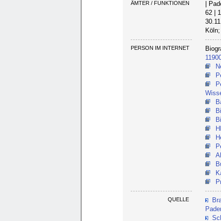
ÄMTER / FUNKTIONEN
| Pad
62 | 
30.11
Köln;
PERSON IM INTERNET
Biogr
1190
N
P
P
Wiss
B
B
B
H
H
P
A
B
K
P
QUELLE
Br
Pader
Sch