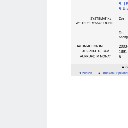
| 
Bra
SYSTEMATIK /
Zeit
WEITERE RESSOURCEN
Ort
Sachg
DATUM AUFNAHME
2003
AUFRUFE GESAMT
1891
AUFRUFE IM MONAT
5
Se
zurück |
Drucken / Speiche