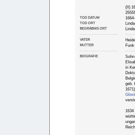
(II) 
25555
TOD DATUM
1664
TOD ORT
Linda
BEGRÄBNIS ORT
Linda
VATER
Heide
MUTTER
Funk 
BIOGRAFIE
Sohn 
Elisa
in Ke
Dokto
Belgi
geb. 
1671)
Gloxi
verst
1634 
württ
ungar
Reich