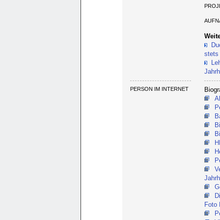
PROJ
AUFN
Weite
Du
stets
Le
Jahrh
PERSON IM INTERNET
Biogr
A
P
B
B
B
H
H
P
V
Jahrh
G
D
Foto
P