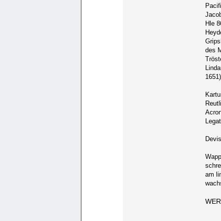
Pacif
Jacob
Hle 8
Heyde
Grips
des M
Tröst
Linda
1651)
Kartu
Reut
Acron
Legat
Devi
Wappe
schre
am li
wachs
WER