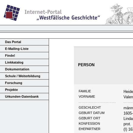
Das Portal
E-Mailing-Liste
Finde!
Linkkatalog
PERSON
Dokumentation
Schule / Weiterbildung
Forschung
Projekte
FAMILIE
Heide
Urkunden-Datenbank
VORNAME
Valen
GESCHLECHT
männ
GEBURT DATUM
1605
GEBURT ORT
Linda
KONFESSION
prot.
EHEPARTNER
(I) 1