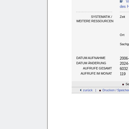
V
des H
SYSTEMATIK /
Zeit
WEITERE RESSOURCEN
Ort
Sachg
DATUM AUFNAHME
2006
DATUM ÄNDERUNG
2024
AUFRUFE GESAMT
6032
AUFRUFE IM MONAT
119
Se
zurück |
Drucken / Speiche