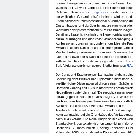
braunschweig-lüneburgischen Herzog und einem kath
Wahlbischof. Obwohl Lampadius hinter dem cellische
Geheimen Kammerrat
Langenbeck
nur die zweite Po
der welfischen Gesandtschaft einnimmt, wird er auf 
Friedenskongreß zum bestimmenden Verhandlungsfü
Gesamthauses und darüber hinaus zu einem der wich
Wortführer der protestantischen Reichsstände insges
Bemühen, kaiserlich-katholische Hegemonialansprüc
zurückzudrängen und eine volle Gleichberechtigung d
Konfessionen zu erreichen, gipfelt in der Idee, die Ka
zwischen einem katholischen und einem protestantis
Reichsoberhaupt alternieren zu lassen. Diplomatisch
Geschick beweist er sowohl gegenüber Forderungen
katholischer Reichsstände wie gegenüber den schwe
Satisfaktionsansprüchen seines Studienfreundes
Ad
Der Jurist und Staatsrechtler Lampadius steht in sein
Bedeutung dem Politiker und Diplomaten nicht nach. 
veröffentlichte Dissertation wird von seinem Schüler 
Hermann Conring seit 1630 in mehreren kommentiert
Neuauflagen unter dem Titel "De republica romano-g
herausgegeben. Mit seinen Vorschlägen zur Weiteren
der Reichsverfassung im Sinne eines bundesstaatlich
Systems, in dem die Souveränität zwischen den
Territorialstaaten und dem kaiserlichen Oberhaupt getei
weist Lampadius auf die Grundzüge des Verfassung
nach 1648 voraus. Die Neuauflagen seiner Arbeit we
Standardwerk des akademischen Unterrichts in der z
Hälfte des 17. Jahrhunderts. Conring, Pufendorf, Leib
Kulpis, der 1688 nochmals seine Dissertation von 161