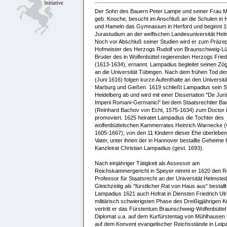
Der Sohn des Bauern Peter Lampe und seiner Frau M
geb. Knoche, besucht im Anschluß an die Schulen in 
und Hameln das Gymnasium in Herford und beginnt 1
Jurastudium an der welfischen Landesuniversität Hel
Noch vor Abschluß seiner Studien wird er zum Präze
Hofmeister des Herzogs Rudolf von Braunschweig-L
Bruder des in Wolfenbüttel regierenden Herzogs Friedr
(1613-1634), ernannt. Lampadius begleitet seinen Zög
an die Universität Tübingen. Nach dem frühen Tod d
(Juni 1616) folgen kurze Aufenthalte an den Universit
Marburg und Gießen. 1619 schließt Lampadius sein S
Heidelberg ab und wird mit einer Dissertation "De Juri
Imperii Romani-Germanici" bei dem Staatsrechtler Ba
(Reinhard Bachov von Echt, 1575-1634) zum Doctor i
promoviert. 1625 heiratet Lampadius die Tochter des
wolfenbüttelschen Kammerrates Heinrich Warnecke (
1605-1667); von den 11 Kindern dieser Ehe überleben
Vater, unter ihnen der in Hannover bestallte Geheime 
Kanzleirat Christian Lampadius (gest. 1693).
Nach einjähriger Tätigkeit als Assessor am
Reichskammergericht in Speyer nimmt er 1620 den Ruf
Professor für Staatsrecht an der Universität Helmsted
Gleichzeitig als "fürstlicher Rat von Haus aus" bestallt
Lampadius 1621 auch Hofrat in Diensten Friedrich Ulri
militärisch schwierigsten Phase des Dreißigjährigen K
vertritt er das Fürstentum Braunschweig-Wolfenbüttel
Diplomat u.a. auf dem Kurfürstentag von Mühlhausen
auf dem Konvent evangelischer Reichsstände in Leipz