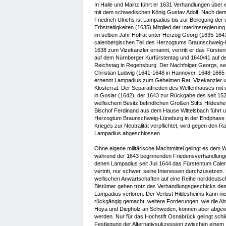
In Halle und Mainz führt er 1631 Verhandlungen über 
mit dem schwedischen König Gustav Adolf. Nach de
Friedrich Ulrichs ist Lampadius bis zur Beilegung der 
Erbstreitigkeiten (1635) Mitglied der Interimsregierung
im selben Jahr Hofrat unter Herzog Georg (1635-164
calenbergischen Teil des Herzogtums Braunschweig-
1638 zum Vizekanzler ernannt, vertritt er das Fürste
auf dem Nürnberger Kurfürstentag und 1640/41 auf 
Reichstag in Regensburg. Der Nachfolger Georgs, se
Christian Ludwig (1641-1648 in Hannover, 1648-1665 i
ernennt Lampadius zum Geheimen Rat, Vizekanzler 
Klosterrat. Der Separatfrieden des Welfenhauses mit
in Goslar (1642), der 1643 zur Rückgabe des seit 152
welfischem Besitz befindlichen Großen Stifts Hildesh
Bischof Ferdinand aus dem Hause Wittelsbach führt 
Herzogtum Braunschweig-Lüneburg in der Endphase
Krieges zur Neutralität verpflichtet, wird gegen den R
Lampadius abgeschlossen.
Ohne eigene militärische Machtmittel gelingt es dem 
während der 1643 beginnenden Friedensverhandlunge
denen Lampadius seit Juli 1644 das Fürstentum Cale
vertritt, nur schwer, seine Interessen durchzusetzen.
welfischen Anwartschaften auf eine Reihe norddeutsc
Bistümer gehen trotz des Verhandlungsgeschicks de
Lampadius verloren. Der Verlust Hildesheims kann nic
rückgängig gemacht, weitere Forderungen, wie die Ab
Hoya und Diepholz an Schweden, können aber abgew
werden. Nur für das Hochstift Osnabrück gelingt schli
Festlegung der Alternativsukzession zwischen einem