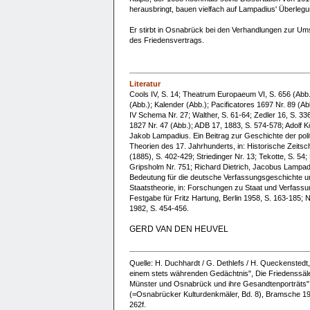
herausbringt, bauen vielfach auf Lampadius' Überlegu
Er stirbt in Osnabrück bei den Verhandlungen zur U
des Friedensvertrags.
Literatur
Cools IV, S. 14; Theatrum Europaeum VI, S. 656 (Abb.
(Abb.); Kalender (Abb.); Pacificatores 1697 Nr. 89 (Ab
IV Schema Nr. 27; Walther, S. 61-64; Zedler 16, S. 336
1827 Nr. 47 (Abb.); ADB 17, 1883, S. 574-578; Adolf K
Jakob Lampadius. Ein Beitrag zur Geschichte der poli
Theorien des 17. Jahrhunderts, in: Historische Zeitsch
(1885), S. 402-429; Striedinger Nr. 13; Tekotte, S. 54;
Gripsholm Nr. 751; Richard Dietrich, Jacobus Lampad
Bedeutung für die deutsche Verfassungsgeschichte u
Staatstheorie, in: Forschungen zu Staat und Verfassu
Festgabe für Fritz Hartung, Berlin 1958, S. 163-185; 
1982, S. 454-456.
GERD VAN DEN HEUVEL
Quelle: H. Duchhardt / G. Dethlefs / H. Queckenstedt, 
einem stets währenden Gedächtnis", Die Friedenssäle
Münster und Osnabrück und ihre Gesandtenporträts"
(=Osnabrücker Kulturdenkmäler, Bd. 8), Bramsche 19
262f.