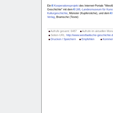
Ein
Kooperationsprojekt
des Internet-Portals "Westf
Geschichte" mit dem
LWL-Landesmuseum für Kunst
Kulturgeschichte
, Münster (Kupferstiche), und dem
Verlag
, Bramsche (Texte)
Aufrufe gesamt: 6487
Aufrufe im aktuellen Mona
Seiten-URL:
http://www.westfaelische-geschichte
Drucken / Speichern
Empfehlen
Kommen