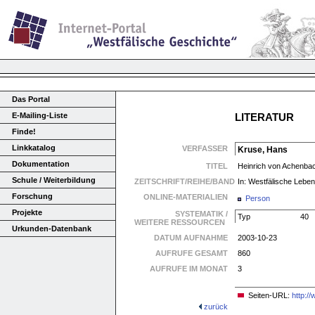
Das Portal
E-Mailing-Liste
LITERATUR
Finde!
Linkkatalog
VERFASSER
Kruse, Hans
Dokumentation
TITEL
Heinrich von Achenba
Schule / Weiterbildung
ZEITSCHRIFT/REIHE/BAND
In: Westfälische Leben
Forschung
ONLINE-MATERIALIEN
Person
Projekte
SYSTEMATIK /
Typ
40
WEITERE RESSOURCEN
Urkunden-Datenbank
DATUM AUFNAHME
2003-10-23
AUFRUFE GESAMT
860
AUFRUFE IM MONAT
3
Seiten-URL:
http:/
zurück