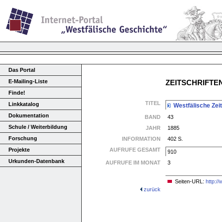
Das Portal
E-Mailing-Liste
ZEITSCHRIFT
Finde!
TITEL
Linkkatalog
Westfälische Zeit
Dokumentation
BAND
43
Schule / Weiterbildung
JAHR
1885
Forschung
INFORMATION
402 S.
Projekte
AUFRUFE GESAMT
910
Urkunden-Datenbank
AUFRUFE IM MONAT
3
Seiten-URL:
http:/
zurück