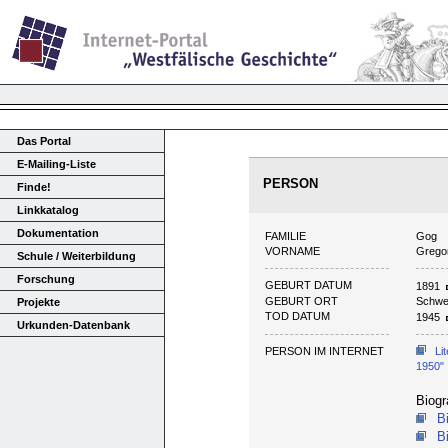
Das Portal
E-Mailing-Liste
PERSON
Finde!
Linkkatalog
Dokumentation
FAMILIE
Gog
VORNAME
Grego
Schule / Weiterbildung
Forschung
GEBURT DATUM
1891
GEBURT ORT
Schwe
Projekte
TOD DATUM
1945
Urkunden-Datenbank
PERSON IM INTERNET
Li
1950"
Biogr
B
B