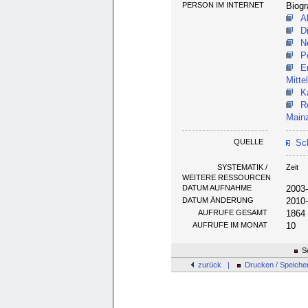
PERSON IM INTERNET
Biogr
A
D
N
P
E
Mittel
K
R
Main
QUELLE
Sch
SYSTEMATIK /
Zeit
WEITERE RESSOURCEN
DATUM AUFNAHME
2003
DATUM ÄNDERUNG
2010
AUFRUFE GESAMT
1864
AUFRUFE IM MONAT
10
Se
zurück |
Drucken / Speiche