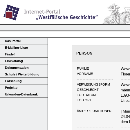
Das Portal
E-Mailing-Liste
PERSON
Finde!
Linkkatalog
Dokumentation
FAMILIE
Weve
VORNAME
Flore
Schule / Weiterbildung
Forschung
VERWEISUNGSFORM
Weve
Projekte
GESCHLECHT
männ
Urkunden-Datenbank
TOD DATUM
1393
TOD ORT
Utrec
ÄMTER / FUNKTIONEN
| Mün
24.04
dem D