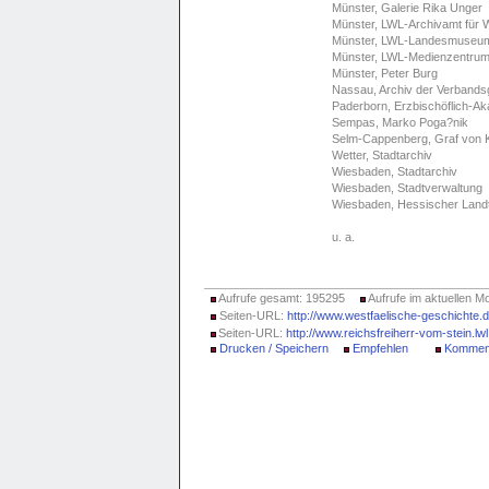
Münster, Galerie Rika Unger
Münster, LWL-Archivamt für 
Münster, LWL-Landesmuseum 
Münster, LWL-Medienzentrum 
Münster, Peter Burg
Nassau, Archiv der Verband
Paderborn, Erzbischöflich-Ak
Sempas, Marko Poga?nik
Selm-Cappenberg, Graf von K
Wetter, Stadtarchiv
Wiesbaden, Stadtarchiv
Wiesbaden, Stadtverwaltung
Wiesbaden, Hessischer Land
u. a.
Aufrufe gesamt: 195295
Aufrufe im aktuellen M
Seiten-URL:
http://www.westfaelische-geschichte
Seiten-URL:
http://www.reichsfreiherr-vom-stein.lwl
Drucken / Speichern
Empfehlen
Kommen