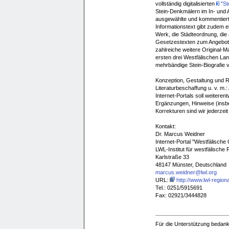
vollständig digitalisierten
"St
Stein-Denkmälern im In- und 
ausgewählte und kommentierte 
Informationstext gibt zudem e
Werk, die Städteordnung, die a
Gesetzestexten zum Angebot g
zahlreiche weitere Original-Mat
ersten drei Westfälischen La
mehrbändige Stein-Biografie 
Konzeption, Gestaltung und R
Literaturbeschaffung u. v. m.
Internet-Portals soll weitere
Ergänzungen, Hinweise (insb
Korrekturen sind wir jederzeit
Kontakt:
Dr. Marcus Weidner
Internet-Portal "Westfälische
LWL-Institut für westfälische
Karlstraße 33
48147 Münster, Deutschland
marcus.weidner@lwl.org
URL:
http://www.lwl-region
Tel.: 0251/5915691
Fax: 02921/3444828
Für die Unterstützung bedank