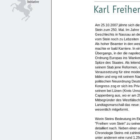
Am 25.10.2007 jährte sich di
Stein zum 250. Mal. Im Jahre 
Geschlechts in Nassau an der
vom Stein noch zu Lebzeiten F
Als hoher Beamter in den wes
machte er bald Karriere. In ei
Übergangs, in der die napol
Ordnung Europas ins Wanken b
Spitze des Staates. Als leitende
seinem Stab jene Reformen, di
Voraussetzung für eine moder
bilden und eng mit seinem Na
politischen Neuordnung Deut
Kongress zog er sich ins Pri
seinem bei Lünen (Kreis Unna
Cappenberg aus, wo er am 29.
Mitbegründer des Westfälisch
Landtagsmarschall das neue p
wesentlich mitgeformt.
Worin Steins Bedeutung im Ei
"Freiherr vom Stein" zu sein
detailliert nach. Neben einer
Chronologie Steins mit zahlrei
unter anderem eine rund 1.250