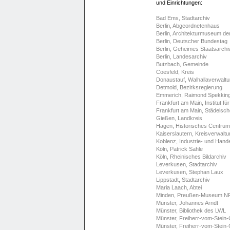
und Einrichtungen:
Bad Ems, Stadtarchiv
Berlin, Abgeordnetenhaus
Berlin, Architekturmuseum de
Berlin, Deutscher Bundestag
Berlin, Geheimes Staatsarchi
Berlin, Landesarchiv
Butzbach, Gemeinde
Coesfeld, Kreis
Donaustauf, Walhallaverwalt
Detmold, Bezirksregierung
Emmerich, Raimond Spekkin
Frankfurt am Main, Institut fü
Frankfurt am Main, Städelsche
Gießen, Landkreis
Hagen, Historisches Centrum
Kaiserslautern, Kreisverwaltu
Koblenz, Industrie- und Han
Köln, Patrick Sahle
Köln, Rheinisches Bildarchiv
Leverkusen, Stadtarchiv
Leverkusen, Stephan Laux
Lippstadt, Stadtarchiv
Maria Laach, Abtei
Minden, Preußen-Museum 
Münster, Johannes Arndt
Münster, Bibliothek des LWL
Münster, Freiherr-vom-Stein-
Münster, Freiherr-vom-Stei