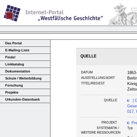
Das Portal
E-Mailing-Liste
QUELLE
Finde!
Linkkatalog
Dokumentation
DATUM
1863
AUSSTELLUNGSORT
Berli
Schule / Weiterbildung
TITEL/REGEST
König
Forschung
Zeits
Projekte
Urkunden-Datenbank
QUELLE
| 
Geset
017, 
PROJEKT
Pr
SYSTEMATIK /
Typ
WEITERE RESSOURCEN