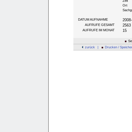
Zeit
Ort
Sachg
DATUM AUFNAHME
2008
AUFRUFE GESAMT
2563
AUFRUFE IM MONAT
15
Sei
zurück |
Drucken / Speiche