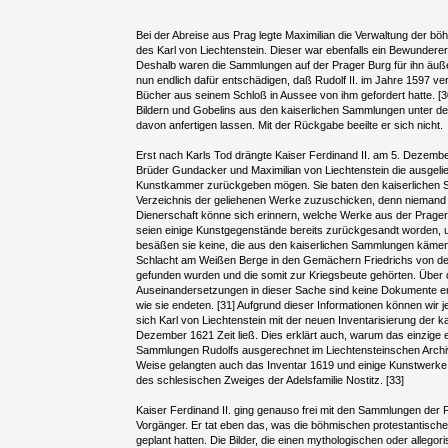
Bei der Abreise aus Prag legte Maximilian die Verwaltung der b
des Karl von Liechtenstein. Dieser war ebenfalls ein Bewundere
Deshalb waren die Sammlungen auf der Prager Burg für ihn äuße
nun endlich dafür entschädigen, daß Rudolf II. im Jahre 1597 
Bücher aus seinem Schloß in Aussee von ihm gefordert hatte. [30
Bildern und Gobelins aus den kaiserlichen Sammlungen unter de
davon anfertigen lassen. Mit der Rückgabe beeilte er sich nicht.
Erst nach Karls Tod drängte Kaiser Ferdinand II. am 5. Dezemb
Brüder Gundacker und Maximilian von Liechtenstein die ausgeli
Kunstkammer zurückgeben mögen. Sie baten den kaiserlichen S
Verzeichnis der geliehenen Werke zuzuschicken, denn niemand
Dienerschaft könne sich erinnern, welche Werke aus der Prage
seien einige Kunstgegenstände bereits zurückgesandt worden, 
besäßen sie keine, die aus den kaiserlichen Sammlungen kämen.
Schlacht am Weißen Berge in den Gemächern Friedrichs von der
gefunden wurden und die somit zur Kriegsbeute gehörten. Über 
Auseinandersetzungen in dieser Sache sind keine Dokumente erh
wie sie endeten. [31] Aufgrund dieser Informationen können wir
sich Karl von Liechtenstein mit der neuen Inventarisierung der
Dezember 1621 Zeit ließ. Dies erklärt auch, warum das einzige e
Sammlungen Rudolfs ausgerechnet im Liechtensteinschen Archiv e
Weise gelangten auch das Inventar 1619 und einige Kunstwerke
des schlesischen Zweiges der Adelsfamilie Nostitz. [33]
Kaiser Ferdinand II. ging genauso frei mit den Sammlungen der 
Vorgänger. Er tat eben das, was die böhmischen protestantisch
geplant hatten. Die Bilder, die einen mythologischen oder allegor