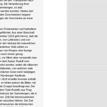
en mit den Transporten nach
ung. Die Veränderung ihrer
 Sammlungen, so daß
t werden konnten. Neben den
r den Geschwistern begann
gen als Geschenke an treue
hen Protestanten und Katholiken
gefährdet. Aus einer Botschaft
tember 1619 geht hervor, daß die
en, von Lobkowicz und von
ür den Verkauf der kaiserlichen
ändeheer Sold zahlen zu
lav von Roupov eine feurige
st noch immer genug
s; vor Allem aber verwandle man
ion dem Kaiser Rudolf vom
rehrt worden, weiter die silbernen
Malereien, von welchen viele
hlichen Geist mehr beleidigen
n Nürnberger Kaufleute
1619 erstellte Inventar enthält
s fehlen jedoch die Bilder, mit
nde Gruppe beauftragt war. Der
t dem Tode Rudolfs aus Prag
Eindruck der Sammlungen, die in
n. [24] Die interessantesten
er einzelnen Werke. Die Zeit
eil benutzten die böhmischen