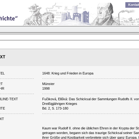
XT
TEL
1648: Krieg und Frieden in Europa
RT
Münster
HR
1998
LINE-TEXT
Fučiková, Elišká: Das Schicksal der Sammlungen Rudolfs II. vo
Dreißigjährigen Krieges
ITE
Bd. 2, S. 173-180
XT
Kaum war Rudolf II. ohne die üblichen Ehren in der Krypta der S
getragen worden, begann sich das traurige Schicksal seiner Sa
ihrer Größe und Kostbarkeit verbreitete sich über ganz Europa.