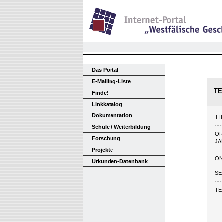
Das Portal
E-Mailing-Liste
TE
Finde!
Linkkatalog
Dokumentation
TI
Schule / Weiterbildung
O
Forschung
JA
Projekte
ON
Urkunden-Datenbank
SE
TE