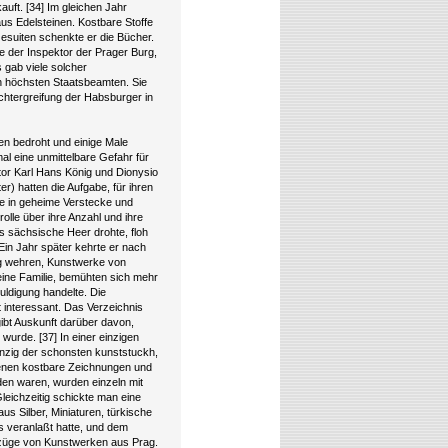
auft. [34] Im gleichen Jahr
us Edelsteinen. Kostbare Stoffe
Jesuiten schenkte er die Bücher.
ie der Inspektor der Prager Burg,
s gab viele solcher
n höchsten Staatsbeamten. Sie
chtergreifung der Habsburger in
en bedroht und einige Male
al eine unmittelbare Gefahr für
or Karl Hans König und Dionysio
r) hatten die Aufgabe, für ihren
e in geheime Verstecke und
lle über ihre Anzahl und ihre
s sächsische Heer drohte, floh
Ein Jahr später kehrte er nach
ng wehren, Kunstwerke von
ine Familie, bemühten sich mehr
uldigung handelte. Die
 interessant. Das Verzeichnis
ibt Auskunft darüber davon,
urde. [37] In einer einzigen
ig der schonsten kunststuckh,
denen kostbare Zeichnungen und
nden waren, wurden einzeln mit
leichzeitig schickte man eine
 Silber, Miniaturen, türkische
s veranlaßt hatte, und dem
uszüge von Kunstwerken aus Prag.