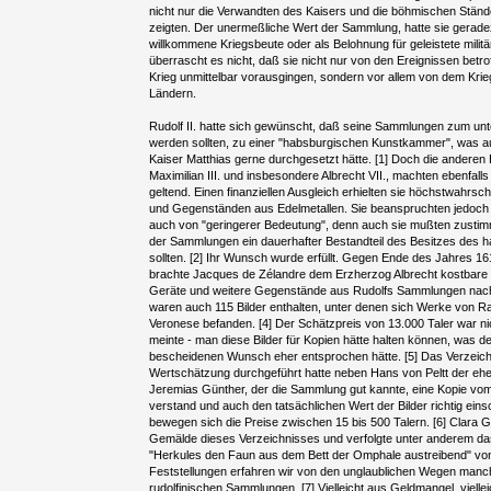
nicht nur die Verwandten des Kaisers und die böhmischen Stände 
zeigten. Der unermeßliche Wert der Sammlung, hatte sie geradezu
willkommene Kriegsbeute oder als Belohnung für geleistete militä
überrascht es nicht, daß sie nicht nur von den Ereignissen betro
Krieg unmittelbar vorausgingen, sondern vor allem von dem Kri
Ländern.
Rudolf II. hatte sich gewünscht, daß seine Sammlungen zum unte
werden sollten, zu einer "habsburgischen Kunstkammer", was a
Kaiser Matthias gerne durchgesetzt hätte. [1] Doch die anderen
Maximilian III. und insbesondere Albrecht VII., machten ebenfall
geltend. Einen finanziellen Ausgleich erhielten sie höchstwahrs
und Gegenständen aus Edelmetallen. Sie beanspruchten jedoch
auch von "geringerer Bedeutung", denn auch sie mußten zusti
der Sammlungen ein dauerhafter Bestandteil des Besitzes des 
sollten. [2] Ihr Wunsch wurde erfüllt. Gegen Ende des Jahres 1
brachte Jacques de Zélandre dem Erzherzog Albrecht kostbare
Geräte und weitere Gegenstände aus Rudolfs Sammlungen nach 
waren auch 115 Bilder enthalten, unter denen sich Werke von Raf
Veronese befanden. [4] Der Schätzpreis von 13.000 Taler war nic
meinte - man diese Bilder für Kopien hätte halten können, was 
bescheidenen Wunsch eher entsprochen hätte. [5] Das Verzeichni
Wertschätzung durchgeführt hatte neben Hans von Peltt der eh
Jeremias Günther, der die Sammlung gut kannte, eine Kopie vom
verstand und auch den tatsächlichen Wert der Bilder richtig ein
bewegen sich die Preise zwischen 15 bis 500 Talern. [6] Clara Gar
Gemälde dieses Verzeichnisses und verfolgte unter anderem das 
"Herkules den Faun aus dem Bett der Omphale austreibend" von 
Feststellungen erfahren wir von den unglaublichen Wegen man
rudolfinischen Sammlungen. [7] Vielleicht aus Geldmangel, viellei