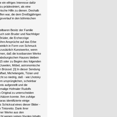
ein eifriges Interesse dafür
 prädestiniert, als eine
rische Hilfe zu dienen. Deshalb
ffen war, die dem Dreißigjährigen
egsverlauf in den böhmischen
ilbaren Besitz der Familie
uch sein Bruder und Nachfolger
 Brüder, die Erzherzöge
s ihre Ansprüche auf das Erbe
cheinlich in Form von Schmuck
 zusätzlich Kunstwerke, wenn
mmen, daß die kostbarsten Werke
habsburgischen Hauses bleiben
615 oder zu Beginn des folgenden
 Juwelen, Möbel, astronomische
Brüssel. [3] In dieser Sendung
fael, Michelangelo, Tizian und
ht so niedrig, daß - wie Lhotsky
dem ursprünglichen, scheinbar
s aufgestellt und die
emalige Hofmaler Rudolfs
 Original zu unterscheiden
schätzen konnte. Ihm zufolge
as identifizierte einige
Schicksal eines dieser Bilder -
Tintoretto. Dank ihrer
cher Werke aus den
cht wegen seines frivolen Inhalts