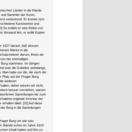
öhmischen Länder in die Hände
r und Sammler der Kunst.
rst verlockend. Er konnte sich
verschiedene Kunstwerke und
] So entlieh er eine Reihe von
m Vorwand lieh, er wolle Kopien
er 1627 darauf, daß dessen
ehenen Werke in die
chatzmeister darum, ihnen ein
 von der ehemaligen
r Burg stammten. Im übrigen
und was die Gobelins anbelange,
 Man habe nur die, die nach der
 Pfalz auf der Prager Burg
die weiteren
alten, daher wissen wir nicht,
 jedoch besser verstehen, warum
 kaiserlichen Sammlungen bis zum
rhaltene originale Inventar der
rhalten blieb. [32] Auf diese
 der Burg in die Sammlungen
Prager Burg um wie sein
en Stände schon im Jahre 1619
ischen Inhalt hatten und ihm zu