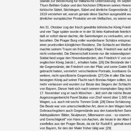
Stände zur Bestechung für militärische Unterstützung. Im Sept
Thurn Bethlen Gabor und den höchsten Offizieren seines Heeres
türkische Sättel, Stichdegen, Säbel und ähnliche Gegenstände. [2
1619 verstehen wir, warum gerade diese Sachen ausgewählt wur
ähnlicher europäischer Produkte um ein Vielfaches, es waren w
Am 31. Oktober zog der frisch gewählte böhmische König Friedric
und vier Tage später wurde er in der St.Veits-Kathedrale feierlich
daß er sofort daran dachte, die Sammlungen zu verkaufen, um 
bezahlen. Die Prager Burg voller wunderbarer Schätze entsprach
einer prunkvollen königlichen Residenz. Die Schlacht am Weiß
machte seinem Traum ein frühzeitiges Ende. Friedrich war auf d
nicht vorbereitet. Die Dienerschaft konnte nur die notwendigsten
Soldat fand sogar den Hosenbandorden, den Friedrich V. von s
englischen König Jakob I., erhalten hatte. [26] Die Bestände d
die Gegenstände, die Friedrich von der Pfalz und seine Gattin El
gebracht hatten, vermehrt: verschiedene Portraits, kostbares Ge
weitere, nicht spezifizierte Gegenstände. [27] Die in aller Eile 
besiegten König auf seiner Flucht nach Breslau folgen sollten, k
mehr verlassen und wurden zur Beute des Siegers der Schlacht
von Bayern. Dieser hielt sich nach seinem triumphalen Sieg nich
17. November zog er nach München -, ließ sich die reiche Beute
Augenzeugenbericht Pavel Skálas von Zhoř nennt über 1.500 m
Wagen, u.a. auch mit sechs Tonnen Gold. [28] Diese Schätzung 
Die Beute war von unterschiedlicher Art, denn in den Wagen be
Gebrauchsgütern auch Gegenstände aus den kaiserlichen Samm
Adelspalästen: Bilder, Skulpturen, Silberwaren usw. - so stammt z
und Gerechtigkeit" von Hans von Aachen, die heute in der Alten P
zweifellos aus der Prager Beute, da sie für Rudolf II. gemalt wurd
von Bayern, für den der Maler früher tätig war. [29]