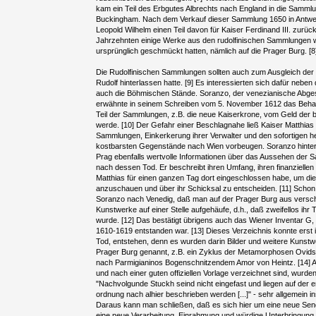
kam ein Teil des Erbgutes Albrechts nach England in die Samm
Buckingham. Nach dem Verkauf dieser Sammlung 1650 in Antw
Leopold Wilhelm einen Teil davon für Kaiser Ferdinand III. zurü
Jahrzehnten einige Werke aus den rudolfinischen Sammlungen wi
ursprünglich geschmückt hatten, nämlich auf die Prager Burg. [8
Die Rudolfinischen Sammlungen sollten auch zum Ausgleich der 
Rudolf hinterlassen hatte. [9] Es interessierten sich dafür nebe
auch die Böhmischen Stände. Soranzo, der venezianische Abges
erwähnte in seinem Schreiben vom 5. November 1612 das Behar
Teil der Sammlungen, z.B. die neue Kaiserkrone, vom Geld de
werde. [10] Der Gefahr einer Beschlagnahe ließ Kaiser Matthias
Sammlungen, Einkerkerung ihrer Verwalter und den sofortigen h
kostbarsten Gegenstände nach Wien vorbeugen. Soranzo hinterl
Prag ebenfalls wertvolle Informationen über das Aussehen der 
nach dessen Tod. Er beschreibt ihren Umfang, ihren finanzielle
Matthias für einen ganzen Tag dort eingeschlossen habe, um di
anzuschauen und über ihr Schicksal zu entscheiden. [11] Schon
Soranzo nach Venedig, daß man auf der Prager Burg aus versch
Kunstwerke auf einer Stelle aufgehäufe, d.h., daß zweifellos ihr
wurde. [12] Das bestätigt übrigens auch das Wiener Inventar G,
1610-1619 entstanden war. [13] Dieses Verzeichnis konnte erst
Tod, entstehen, denn es wurden darin Bilder und weitere Kuns
Prager Burg genannt, z.B. ein Zyklus der Metamorphosen Ovids
nach Parmigianinos Bogenschnitzendem Amor von Heintz. [14] Au
und nach einer guten offiziellen Vorlage verzeichnet sind, wurde
"Nachvolgunde Stuckh seind nicht eingefast und liegen auf der e
ordnung nach alhier beschrieben werden [...]" - sehr allgemein 
Daraus kann man schließen, daß es sich hier um eine neue Send
eine neue Verarbeitung, Einrahmung und würdige Unterbringung w