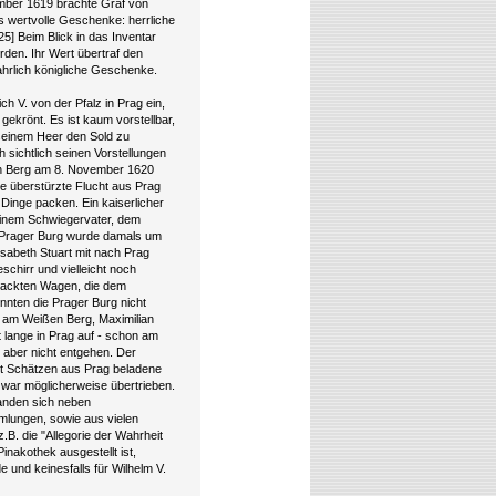
ember 1619 brachte Graf von
 wertvolle Geschenke: herrliche
5] Beim Blick in das Inventar
den. Ihr Wert übertraf den
ahrlich königliche Geschenke.
h V. von der Pfalz in Prag ein,
 gekrönt. Es ist kaum vorstellbar,
seinem Heer den Sold zu
 sichtlich seinen Vorstellungen
en Berg am 8. November 1620
ie überstürzte Flucht aus Prag
 Dinge packen. Ein kaiserlicher
einem Schwiegervater, dem
er Prager Burg wurde damals um
isabeth Stuart mit nach Prag
schirr und vielleicht noch
bepackten Wagen, die dem
onnten die Prager Burg nicht
 am Weißen Berg, Maximilian
t lange in Prag auf - schon am
 aber nicht entgehen. Der
it Schätzen aus Prag beladene
war möglicherweise übertrieben.
fanden sich neben
lungen, sowie aus vielen
.B. die "Allegorie der Wahrheit
inakothek ausgestellt ist,
e und keinesfalls für Wilhelm V.