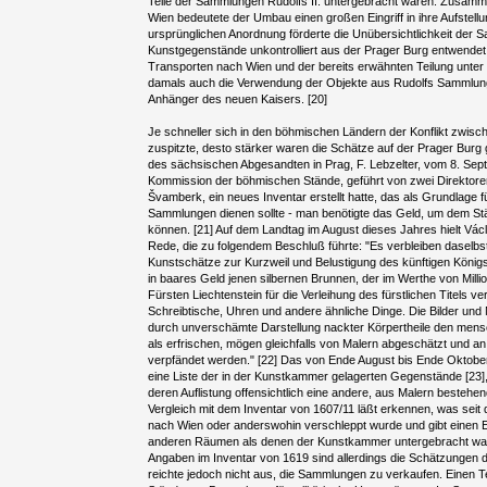
Teile der Sammlungen Rudolfs II. untergebracht waren. Zusamm
Wien bedeutete der Umbau einen großen Eingriff in ihre Aufstell
ursprünglichen Anordnung förderte die Unübersichtlichkeit der
Kunstgegenstände unkontrolliert aus der Prager Burg entwende
Transporten nach Wien und der bereits erwähnten Teilung unte
damals auch die Verwendung der Objekte aus Rudolfs Sammlun
Anhänger des neuen Kaisers. [20]
Je schneller sich in den böhmischen Ländern der Konflikt zwisc
zuspitzte, desto stärker waren die Schätze auf der Prager Burg 
des sächsischen Abgesandten in Prag, F. Lebzelter, vom 8. Sep
Kommission der böhmischen Stände, geführt von zwei Direktor
Švamberk, ein neues Inventar erstellt hatte, das als Grundlage f
Sammlungen dienen sollte - man benötigte das Geld, um dem St
können. [21] Auf dem Landtag im August dieses Jahres hielt Vác
Rede, die zu folgendem Beschluß führte: "Es verbleiben daselb
Kunstschätze zur Kurzweil und Belustigung des künftigen König
in baares Geld jenen silbernen Brunnen, der im Werthe von Mill
Fürsten Liechtenstein für die Verleihung des fürstlichen Titels ve
Schreibtische, Uhren und andere ähnliche Dinge. Die Bilder und 
durch unverschämte Darstellung nackter Körpertheile den mensc
als erfrischen, mögen gleichfalls von Malern abgeschätzt und a
verpfändet werden." [22] Das von Ende August bis Ende Oktober 
eine Liste der in der Kunstkammer gelagerten Gegenstände [23], e
deren Auflistung offensichtlich eine andere, aus Malern bestehe
Vergleich mit dem Inventar von 1607/11 läßt erkennen, was sei
nach Wien oder anderswohin verschleppt wurde und gibt einen 
anderen Räumen als denen der Kunstkammer untergebracht ware
Angaben im Inventar von 1619 sind allerdings die Schätzungen d
reichte jedoch nicht aus, die Sammlungen zu verkaufen. Einen T