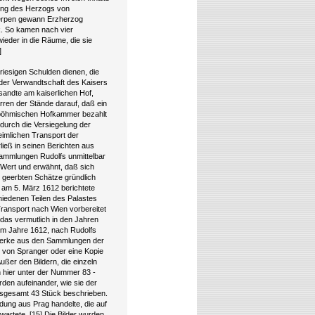
lung des Herzogs von
erpen gewann Erzherzog
ck. So kamen nach vier
eder in die Räume, die sie
]
riesigen Schulden dienen, die
n der Verwandtschaft des Kaisers
andte am kaiserlichen Hof,
ren der Stände darauf, daß ein
r böhmischen Hofkammer bezahlt
 durch die Versiegelung der
eimlichen Transport der
ieß in seinen Berichten aus
Sammlungen Rudolfs unmittelbar
n Wert und erwähnt, daß sich
e geerbten Schätze gründlich
 am 5. März 1612 berichtete
iedenen Teilen des Palastes
 Transport nach Wien vorbereitet
 das vermutlich in den Jahren
 im Jahre 1612, nach Rudolfs
twerke aus den Sammlungen der
 von Spranger oder eine Kopie
ßer den Bildern, die einzeln
n hier unter der Nummer 83 -
rden aufeinander, wie sie der
insgesamt 43 Stück beschrieben.
ung aus Prag handelte, die auf
artete. [15] Die Bilder wurden