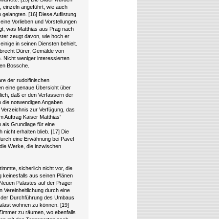
 einzeln angeführt, wie auch
gelangten. [16] Diese Auflistung
ine Vorlieben und Vorstellungen
egt, was Matthias aus Prag nach
ister zeugt davon, wie hoch er
inige in seinen Diensten behielt.
Albrecht Dürer, Gemälde von
. Nicht weniger interessierten
 den Bossche.
are der rudolfinischen
n eine genaue Übersicht über
ich, daß er den Verfassern der
en die notwendigen Angaben
n Verzeichnis zur Verfügung, das
m Auftrag Kaiser Matthias'
em als Grundlage für eine
nicht erhalten blieb. [17] Die
durch eine Erwähnung bei Pavel
die Werke, die inzwischen
immte, sicherlich nicht vor, die
 keinesfalls aus seinen Plänen
Neuen Palastes auf der Prager
 Vereinheitlichung durch eine
 der Durchführung des Umbaus
Palast wohnen zu können. [19]
en Zimmer zu räumen, wo ebenfalls