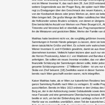
erst im Wiener Inventar H, das nach dem 28. Juni 1619 entstand,
weitere Gegenstände aus der Prager Burg, die später nach Wien 
regt zu Erwägungen über den Geschmack des neuen Kaisers, se
von der Kostbarkeit dieses oder jenes Werkes an, denn sie bel
Wien bringen ließ. Die große Menge der Bilder rudolfinischer Me
die Hofkünstler seines Bruders schätzte, von denen er übrigens e
Eine beträchtliche Anzahl von Werken von Pieter Bruegel d.Ä., 
Tintoretto und Veronese ließ er ebenfalls aus Prag transportieren
ihn die Miniaturen und gestickten Bilder, Werke der Familie van
Matthias hatte bestimmt nicht vor, die sorgfältig geführten Invent
Sammlungen in fremde Hände gelangen zu lassen, denn sie bote
deren tatsächliche Größe und Wert. Es scheint sehr wahrscheinl
Wiener Inventare G und H Einblick gewährte, damit sie aus ihn
übernehmen konnten. Vielleicht hatten letztere aber auch nur ei
die Herren Pruskowsky, Adam d.J. von Waldstein und Barvitius i
anfertigten. Sie sollten ein neues Inventar erstellen, das vor all
finanzielle Schätzung der Sammlungen dienen sollte, leider jedoch 
gesamte Schätzungssumme - 17 Millionen Gulden - ist uns nur 
Skála von Zhoř bekannt. [18] Zweifellos waren in dieser Summe 
bereits nach Wien geschafft worden waren, nicht inbegriffen.
Kaiser Matthias hatte, als er Wien zur kaiserlichen Residenz best
ganze Sammlung Rudolfs nach Wien zu verlagern. Er wollte Prag
ausschließen. Bereits im März 1613 ordnete er den Umbau des 
Burg an, der in der Aufstockung zweier Gebäudeteile sowie deren
neue Fassade und eine gemeinsame Überdachung bestand. Mit
beeilte er sich, um bei der Einberufung des Landtags schon im 
Hierfür war es zweifellos unerläßlich, einen Teil der kaiserlich