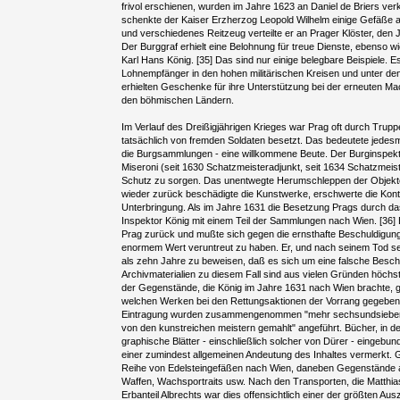
frivol erschienen, wurden im Jahre 1623 an Daniel de Briers verk
schenkte der Kaiser Erzherzog Leopold Wilhelm einige Gefäße a
und verschiedenes Reitzeug verteilte er an Prager Klöster, den 
Der Burggraf erhielt eine Belohnung für treue Dienste, ebenso w
Karl Hans König. [35] Das sind nur einige belegbare Beispiele. E
Lohnempfänger in den hohen militärischen Kreisen und unter de
erhielten Geschenke für ihre Unterstützung bei der erneuten Ma
den böhmischen Ländern.
Im Verlauf des Dreißigjährigen Krieges war Prag oft durch Trupp
tatsächlich von fremden Soldaten besetzt. Das bedeutete jedesm
die Burgsammlungen - eine willkommene Beute. Der Burginspekt
Miseroni (seit 1630 Schatzmeisteradjunkt, seit 1634 Schatzmeiste
Schutz zu sorgen. Das unentwegte Herumschleppen der Objekt
wieder zurück beschädigte die Kunstwerke, erschwerte die Kontro
Unterbringung. Als im Jahre 1631 die Besetzung Prags durch da
Inspektor König mit einem Teil der Sammlungen nach Wien. [36] 
Prag zurück und mußte sich gegen die ernsthafte Beschuldigu
enormem Wert veruntreut zu haben. Er, und nach seinem Tod se
als zehn Jahre zu beweisen, daß es sich um eine falsche Besch
Archivmaterialien zu diesem Fall sind aus vielen Gründen höchst
der Gegenstände, die König im Jahre 1631 nach Wien brachte, g
welchen Werken bei den Rettungsaktionen der Vorrang gegeben w
Eintragung wurden zusammengenommen "mehr sechsundsiebenz
von den kunstreichen meistern gemahlt" angeführt. Bücher, in 
graphische Blätter - einschließlich solcher von Dürer - eingebu
einer zumindest allgemeinen Andeutung des Inhaltes vermerkt. G
Reihe von Edelsteingefäßen nach Wien, daneben Gegenstände aus
Waffen, Wachsportraits usw. Nach den Transporten, die Matthia
Erbanteil Albrechts war dies offensichtlich einer der größten A