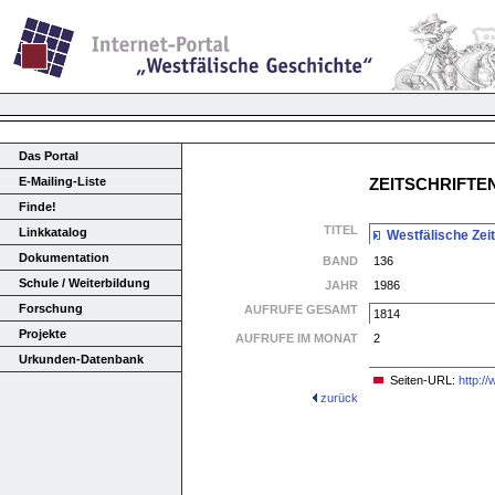
Das Portal
E-Mailing-Liste
ZEITSCHRIFT
Finde!
TITEL
Linkkatalog
Westfälische Zeit
Dokumentation
BAND
136
Schule / Weiterbildung
JAHR
1986
Forschung
AUFRUFE GESAMT
1814
Projekte
AUFRUFE IM MONAT
2
Urkunden-Datenbank
Seiten-URL:
http:/
zurück