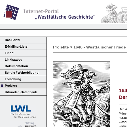
Das Portal
E-Mailing-Liste
Projekte > 1648 - Westfälischer Friede
Finde!
Linkkatalog
Dokumentation
Schule / Weiterbildung
Forschung
Projekte
164
Urkunden-Datenbank
Der
Der W
Münst
herau
Gesch
verhe