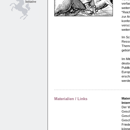
verfa
weite
"Reic
zur A
konfe
versch
weite
Im Sc
Resso
Theme
gebünd
Im Mi
deuts
Publi
Europ
erschi
werde
Materialien / Links
Mater
Inter
Der W
Gesch
Geschi
Gesch
Fried
könne