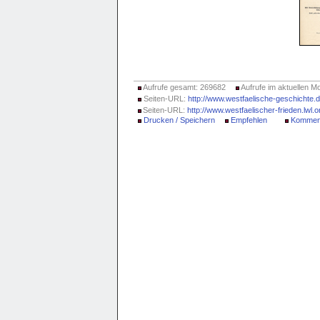
Aufrufe gesamt: 269682
Aufrufe im aktuellen M
Seiten-URL:
http://www.westfaelische-geschichte
Seiten-URL:
http://www.westfaelischer-frieden.lwl.o
Drucken / Speichern
Empfehlen
Kommen