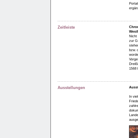
Porta
ergän
Zeitleiste
Chron
Westf
Nicht 
zur G
stehen
bzw. 
worden
Vorge
Dreißi
1568 
Ausstellungen
Ausst
In vi
Fried
zahlr
dokum
Lande
ausge