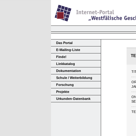
Das Portal
E-Mailing-Liste
TE
Finde!
Linkkatalog
Dokumentation
TI
Schule / Weiterbildung
O
Forschung
JA
Projekte
ON
Urkunden-Datenbank
SE
TE