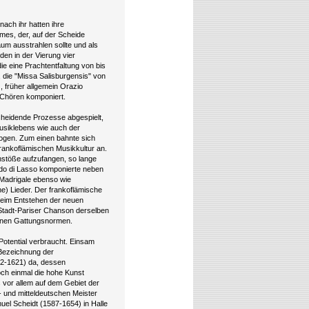
ach ihr hatten ihre
es, der, auf der Scheide
um ausstrahlen sollte und als
den in der Vierung vier
e eine Prachtentfaltung von bis
die "Missa Salisburgensis" von
 früher allgemein Orazio
 Chören komponiert.
scheidende Prozesse abgespielt,
Musiklebens wie auch der
ogen. Zum einen bahnte sich
n frankoflämischen Musikkultur an.
nstöße aufzufangen, so lange
do di Lasso komponierte neben
e Madrigale ebenso wie
) Lieder. Der frankoflämische
beim Entstehen der neuen
Stadt-Pariser Chanson derselben
benen Gattungsnormen.
otential verbraucht. Einsam
e Bezeichnung der
62-1621) da, dessen
ch einmal die hohe Kunst
s vor allem auf dem Gebiet der
- und mitteldeutschen Meister
el Scheidt (1587-1654) in Halle