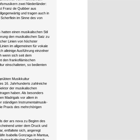
ufsmusikern zwei Niederländer:
ist Franz de Quibber aus
allgegenwärtig und tragen auch in
r Scherflein im Sinne des von
hatten einen musikalischen Stil
ührung den musikalischen Satz zu
cher Linien von höchster
inien im allgemeinen für vokale
h alleinige Ausführung einzelner
ch wenn sich seit dem
t den frankoflämischen
ur einschalteten, so bedienten
geübten Musikkultur
des 16. Jahrhunderts zahlreiche
ektor der musikalischen
etragen haben. Als besonders
en Madrigals vor allem in
ner ständigen Instrumentalmusik-
die Praxis des mehrchörigen
ls der ars nova zu Beginn des
anscheinend unter dem Druck und
, entfaltete sich, angeregt
fin Isabella Gonzaga in Mantua,
risch-musikalischer Geschmack,