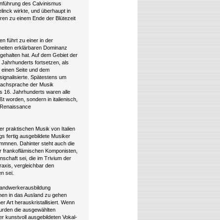
inführung des Calvinismus
inck wirkte, und überhaupt in
ren zu einem Ende der Blütezeit
 führt zu einer in der
elheiten erklärbaren Dominanz
gehalten hat. Auf dem Gebiet der
. Jahrhunderts fortsetzen, als
 einen Seite und dem
ignalisierte. Spätestens um
n Fachsprache der Musik
es 16. Jahrhunderts waren alle
t worden, sondern in italienisch,
e Renaissance
r praktischen Musik von Italien
s fertig ausgebildete Musiker
ommnen. Dahinter steht auch die
er frankoflämischen Komponisten,
nschaft sei, die im Trivium der
raxis, vergleichbar den
n sei.
Handwerkerausbildung
nen in das Ausland zu gehen
r Art herauskristallisiert. Wenn
wurden die ausgewählten
er kunstvoll ausgebildeten Vokal-