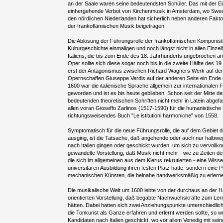
an der Saale waren seine bedeutendsten Schüler. Das mit der E
einhergehende Verbot von Kirchenmusik in Amsterdam, wo Sweel
den nördlichen Niederlanden hat sicherlich neben anderen Fakto
der frankoflämischen Musik beigetragen.
Die Ablösung der Führungsrolle der frankoflämischen Komponisten
Kulturgeschichte einmaligen und noch längst nicht in allen Einz
Italiens, die bis zum Ende des 18. Jahrhunderts ungebrochen an
Oper sollte sich diese sogar noch bis in die zweite Hälfte des 19
erst der Antagonismus zwischen Richard Wagners Werk auf der
Opernschaffen Giuseppe Verdis auf der anderen Seite ein Ende s
1600 war die italienische Sprache allgemein zur internationale
geworden und ist es bis heute geblieben. Schon seit der Mitte d
bedeutenden theoretischen Schriften nicht mehr in Latein abgefaß
allen voran Gioseffo Zarlinos (1517-1590) für die humanistisch
richtungsweisendes Buch "Le istitutioni harmoniche" von 1558.
Symptomatisch für die neue Führungsrolle, die auf dem Gebiet de
ausging, ist die Tatsache, daß angehende oder auch nur halbweg
nach Italien gingen oder geschickt wurden, um sich zu vervollk
gewandelte Vorstellung, daß Musik nicht mehr - wie zu Zeiten d
die sich im allgemeinen aus dem Klerus rekrutierten - eine Wisse
universitären Ausbildung ihren festen Platz hatte, sondern eine P
mechanischen Künsten, die beinahe handwerksmäßig zu erlerne
Die musikalische Welt um 1600 lebte von der durchaus an der 
orientierten Vorstellung, daß begabte Nachwuchskräfte zum Ler
hätten. Dabei hatten sich zwei Anziehungspunkte unterschiedliche
die Tonkunst als Ganze erfahren und erlernt werden sollte, so 
Kandidaten nach Italien geschickt, wo vor allem Venedig mit sein