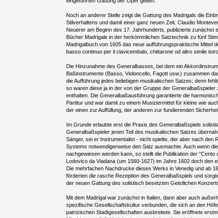
eingeführten Gattung der Oper gelten.
Noch an anderer Stelle zeigt die Gattung des Madrigals die Einb
Stilverhaltens und damit einer ganz neuen Zeit. Claudio Montev
Neuerer am Beginn des 17. Jahrhunderts, publizierte zunächst e
Bücher Madrigale in der herkömmlichen Satztechnik zu fünf Stim
Madrigalbuch von 1605 das neue aufführungspraktische Mittel 
basso continuo per il clavicembalo, chittarone od altro simile ist
Die Hinzunahme des Generalbasses, bei dem ein Akkordinstrum
Baßinstrumente (Basso, Violoncello, Fagott usw.) zusammen da
die Aufführung jedes beliebigen musikalischen Satzes; denn fehl
so waren diese ja in der von der Gruppe der Generalbaßspieler 
enthalten. Die Generalbaßausführung garantierte die harmonisch
Partitur und war damit zu einem Musiziermittel für kleine wie 
der einen zur Auffüllung, der anderen zur fundierenden Sicherhei
Im Grunde erlaubte erst die Praxis des Generalbaßspiels solisti
Generalbaßspieler jenen Teil des musikalischen Satzes übernahm
Sänger, sei er Instrumentalist - nicht spielte, der aber nach de
Systems notwendigerweise den Satz ausmachte. Auch wenn die
nachgewiesen werden kann, so stellt die Publikation der "Cento c
Lodovico da Viadana (um 1560-1627) im Jahre 1602 doch den eig
Die mehrfachen Nachdrucke dieses Werks in Venedig und ab 16
förderten die rasche Rezeption des Generalbaßspiels und sorgte
der neuen Gattung des solistisch besetzten Geistlichen Konzert
Mit dem Madrigal war zunächst in Italien, dann aber auch außerha
spezifische Gesellschaftskultur verbunden, die sich an den Höf
patrizischen Stadtgesellschaften ausbreitete. Sie eröffnete erst