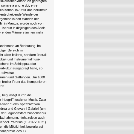
usikalischen Anspruch geprägten
 sonare a uno, e doi, e tre
ich schon 1570 für das berühmte
ne entscheidende Wende der
itgehend in den Händen der
äfin in Mantua, wurde noch von
 ist nun in diejenigen des Adels
ttierenden Männerstimmen mehr
zunehmend an Bedeutung. Im
ndiger Bereich im
 allein Italiens, sondern überall
Vokal- und Instrumentalmusik.
tgehend im Schlepptau der
kalkultur ausgeprägt hatte, so
 teilweise
Formen und Gattungen. Um 1600
in breiter Front das Komponieren
rch.
, begünstigt durch die
nbegriff festlicher Musik. Zwar
seinen "Salmi spezzati" von
ndrea und Giovanni Gabrieli (um
b der Lagunenstadt zunächst nur
Nachahmung, nicht zuletzt auch
ichael Prätorius (1571/72-1621)
en die Möglichkeit begierig auf
ionspraxis des 17.