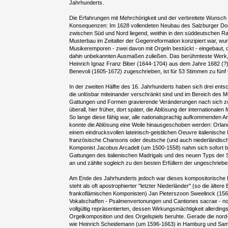
Jahrhunderts.
Die Erfahrungen mit Mehrchörigkeit und der verbreitete Wunsch n
Konsequenzen: Im 1628 vollendeten Neubau des Salzburger Dom
zwischen Süd und Nord liegend, weithin in den süddeutschen Ra
Musterbau im Zeitalter der Gegenreformation konzipiert war, wur
Musikeremporen - zwei davon mit Orgeln bestückt - eingebaut, di
dahin unbekannten Ausmaßen zuließen. Das berühmteste Werk, 
Heinrich Ignaz Franz Biber (1644-1704) aus dem Jahre 1682 (?),
Benevoli (1605-1672) zugeschrieben, ist für 53 Stimmen zu fünf
In der zweiten Hälfte des 16. Jahrhunderts haben sich drei ent
die unlösbar miteinander verschränkt sind und im Bereich des 
Gattungen und Formen gravierende Veränderungen nach sich z
überall, hier früher, dort später, die Ablösung der internationale
So lange diese fähig war, alle nationalsprachig aufkommenden A
konnte die Ablösung eine Weile hinausgeschoben werden: Orlan
einem eindrucksvollen lateinisch-geistlichen Oeuvre italienisch
französische Chansons oder deutsche (und auch niederländische
Komponist Jacobus Arcadelt (um 1500-1558) nahm sich sofort 
Gattungen des italienischen Madrigals und des neuen Typs der 
an und zählte sogleich zu den besten Erfüllern der ungeschrie
Am Ende des Jahrhunderts jedoch war dieses kompositorische P
steht als oft apostrophierter "letzter Niederländer" (so die älter
frankoflämischen Komponisten) Jan Pieterszoon Sweelinck (15
Vokalschaffen - Psalmenvertonungen und Cantiones sacrae - no
vollgültig repräsentierten, dessen Wirkungsmächtigkeit allerding
Orgelkomposition und des Orgelspiels beruhte. Gerade die nord
wie Heinrich Scheidemann (um 1596-1663) in Hamburg und Samu