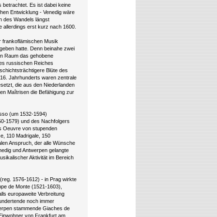
betrachtet. Es ist dabei keine
chen Entwicklung - Venedig wäre
n des Wandels längst
 allerdings erst kurz nach 1600.
der frankoflämischen Musik
eben hatte. Denn beinahe zwei
hen Raum das gehobene
des russischen Reiches
schichtsträchtigere Blüte des
6. Jahrhunderts waren zentrale
setzt, die aus den Niederlanden
en Maîtrisen die Befähigung zur
asso (um 1532-1594)
550-1579) und des Nachfolgers
hes Oeuvre von stupenden
e, 110 Madrigale, 150
alen Anspruch, der alle Wünsche
enedig und Antwerpen gelangte
sikalischer Aktivität im Bereich
(reg. 1576-1612) - in Prag wirkte
ppe de Monte (1521-1603),
lls europaweite Verbreitung
rhundertende noch immer
twerpen stammende Giaches de
 Einwohner von Frankfurt am