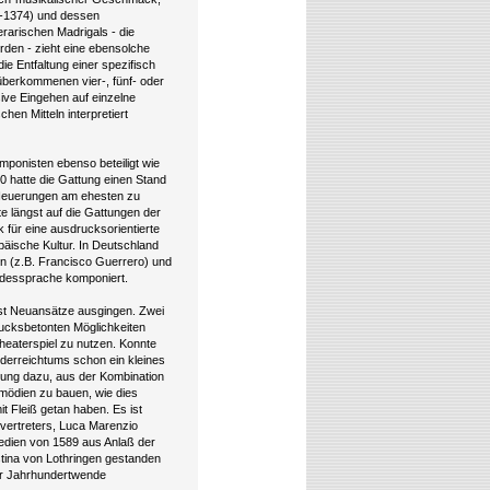
4-1374) und dessen
rarischen Madrigals - die
erden - zieht eine ebensolche
ie Entfaltung einer spezifisch
überkommenen vier-, fünf- oder
ive Eingehen auf einzelne
hen Mitteln interpretiert
mponisten ebenso beteiligt wie
 hatte die Gattung einen Stand
r Neuerungen am ehesten zu
e längst auf die Gattungen der
 für eine ausdrucksorientierte
päische Kultur. In Deutschland
n (z.B. Francisco Guerrero) und
andessprache komponiert.
erst Neuansätze ausgingen. Zwei
rucksbetonten Möglichkeiten
heaterspiel zu nutzen. Konnte
ilderreichtums schon ein kleines
ttung dazu, aus der Kombination
omödien zu bauen, wie dies
t Fleiß getan haben. Es ist
svertreters, Luca Marenzio
edien von 1589 aus Anlaß der
stina von Lothringen gestanden
der Jahrhundertwende