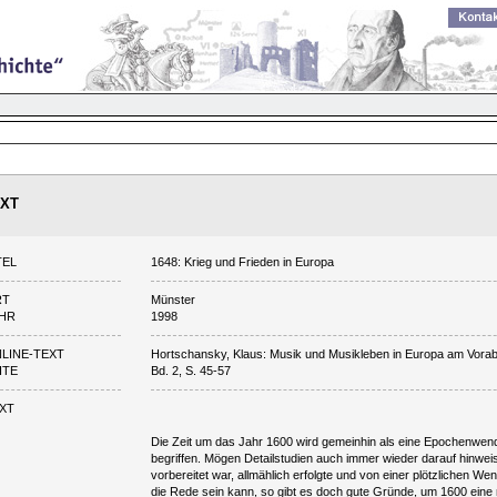
XT
TEL
1648: Krieg und Frieden in Europa
RT
Münster
HR
1998
LINE-TEXT
Hortschansky, Klaus: Musik und Musikleben in Europa am Vorab
ITE
Bd. 2, S. 45-57
XT
Die Zeit um das Jahr 1600 wird gemeinhin als eine Epochenwen
begriffen. Mögen Detailstudien auch immer wieder darauf hinwe
vorbereitet war, allmählich erfolgte und von einer plötzlichen W
die Rede sein kann, so gibt es doch gute Gründe, um 1600 ein