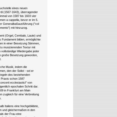
ruchstelle eines neuen
erdi (1567-1643), überragender
inmal von 1587 bis 1603 vier
men a cappella, bevor er im 5.
der Generalbaßausführung ("col
romento") mit hinzuzog.
ent (Orgel, Cembalo, Laute) und
s Fundament bilden, ermöglichte
ten in einer Besetzung Stimmen,
zu musizierenden Textur mit
 vollständige Wiedergabe jeder
auch große Besetzung geworden,
t.
sche Musik, indem die
en, den der Solist - sei er
n Regeln des bestehenden
 Praxis schon 1587
oncerti ecclesiastici" von
entlich epochalen Schritt dar.
09 in Frankfurt am Main
n zugleich für eine Verbreitung
s.
lb Italiens eine hochgebildete,
en und gleichermaßen in den
mals der Frau eine