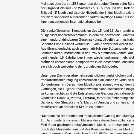
Main aus dem Jahre 1587 unter den dort aufgeführten zehn Ber
der Organist Watinus (de Wattines) aus Tournai und der Harfen
Brüssel. [1] Noch sind also die Niederländer in der Musikpraxis 
der nicht sonderlich auffallenden Stadtmusikpflege Frankfurts ih
ihnen ausgehenden Internationalismus bei.
Die frankoflämischen Komponisten des 15. und 16. Jahrhunderts 
ausgebildet und vervollkommnet, in dem die horizontale Stimmf
einem undurchdringbaren Gespinst kunstvoll geführter musikalis
Schönheit und Reinheit werden ließ. Vom Konzept her waren die L
Ausführung gedacht, auch wenn natürlich eine Stützung oder auc
Stimmen durch Instrumente in der Praxis stattfinden konnte. Au
beginnenden 16. Jahrhundert immer wieder und immer mehr nich
Maîtrisen entwachsene Komponisten in die bestehende Musikkult
sie sich doch weitgehend der vorgelegten Stilmodelle.
Unter dem Dach der allgemein zugänglichen, verbindlichen und 
frankoflämischer Prägung entwickelten sich jedoch im Verlaufe 
Sonderformen im Bereich der Musikpraxis ebenso wie auf dem S
Gattungen, die zu jener Epochenwende nicht unwesentlich beig
wirkungsmächtig sind die Entstehung der Gattung des italienisch
Oberitalien (Mantua, Verona, Ferrara), ferner die Einrichtung ei
Banda an der Staatskirche S. Marco in Venedig und schließlich 
Musizierens an derselben Kirche zu nennen.
Nachdem die literarische und musikalische Gattung des Madriga
15. Jahrhunderts mit einem Mal aus der italienischen Kultur - 
Einfluß der gelehrten frankoflämischen Musik - verschwunden war
durch das Mäzenatentum und das Kunstverständnis der Markgrä
einer geborenen Prinzessin Este (1474-1539), ein neuer litera