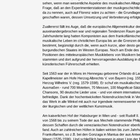
sehen, wenn man wesentliche Aspekte des musikalischen Alltags 
Frage, daß an den Experimentierstationen der musikgeschichtli
da zu nennen, auch auf Florenz wäre zu achten - die Grundlage
geschaffen waren, dessen Umsetzung und Verbreiterung erfolgte
Zuallererst fällt ins Auge, daß die europäische Allgemeinkultur 
auseinandergebrochen war und regionalen Tendenzen Raum geg
Jahrhunderte lang hatten Komponisten aus dem frankoflämisc
musikalische Leben im christlichen Europa bis an die Grenzen 
bestimmt, begünstigt durch die, wenn auch kurze, aber desto ge
burgundischen Staates im Westen Europas. Noch am Ende des 1
Positionen des mitteleuropäischen Musiklebens von Musikern be
stammten und dort aufgrund der hervorragenden Ausbildung in d
künstlerischen Führerschaft erhielten.
Seit 1563 war der in Mons im Hennegau geborene Orlando di L
Kapellmeister am Hofe Herzog Albrechts V. von Bayern (reg. 1
Herzog Wilhelms V. (reg. 1579-1598). Er schuf ein musikalisc
Ausmaßen - rund 700 Motetten, 70 Messen, 100 Magnificat-Sätz
Chansons, 90 deutsche Lieder usw. - und von einem internation
befriedigte. Dank der hochentwickelten Notendrucktechnik in V
das Werk in alle Winkel mit auch nur irgendwie nennenswerter mu
der liturgischen und der weltlichen Kunstmusik.
Am kaiserlichen Hof der Habsburger in Wien und - seit Rudolf II. 
von 1568 bis zu seinem Tode der aus Mecheln stammende Phili
dessen Schaffen durch die venezianischen Notendrucker ebenfa
fand. Auch an zahlreichen Höfen in Italien wirkten bis zum Jah
Frankoflamen, so z.B. bei den Gonzaga in Mantua der aus An
Weert (1535-1596). Und schließlich begegnen in einer Liste der