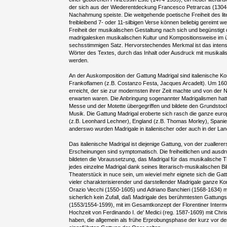
der sich aus der Wiederentdeckung Francesco Petrarcas (130
Nachahmung speiste. Die weitgehende poetische Freiheit des lite
freibleibend 7- oder 11-silbigen Verse können beliebig gereimt w
Freiheit der musikalischen Gestaltung nach sich und begünstigt d
madrigalesken musikalischen Kultur und Kompositionsweise im 
sechsstimmigen Satz. Hervorstechendes Merkmal ist das intens
Wörter des Textes, durch das Inhalt oder Ausdruck mit musikalisc
werden.
An der Auskomposition der Gattung Madrigal sind italienische Ko
Frankoflamen (z.B. Costanzo Festa, Jacques Arcadelt). Um 1600
erreicht, der sie zur modernsten ihrer Zeit machte und von de
erwarten waren. Die Anbringung sogenannter Madrigalismen hatt
Messe und der Motette übergegriffen und bildete den Grundstock
Musik. Die Gattung Madrigal eroberte sich rasch die ganze euro
(z.B. Leonhard Lechner), England (z.B. Thomas Morley), Spanie
anderswo wurden Madrigale in italienischer oder auch in der L
Das italienische Madrigal ist diejenige Gattung, von der zualler
Erscheinungen sind symptomatisch. Die freiheitlichen und ausd
bildeten die Voraussetzung, das Madrigal für das musikalische T
jedes einzelne Madrigal dank seines literarisch-musikalischen B
Theaterstück in nuce sein, um wieviel mehr eignete sich die Ga
vieler charakterisierender und darstellender Madrigale ganze K
Orazio Vecchi (1550-1605) und Adriano Banchieri (1568-1634) mi
sicherlich kein Zufall, daß Madrigale des berühmtesten Gattung
(1553/1554-1599), mit im Gesamtkonzept der Florentiner Interm
Hochzeit von Ferdinando I. de' Medici (reg. 1587-1609) mit Chri
haben, die allgemein als frühe Erprobungsphase der kurz vor 