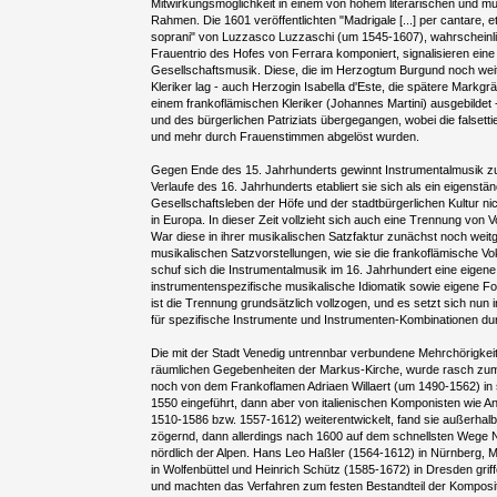
Mitwirkungsmöglichkeit in einem von hohem literarischen und m
Rahmen. Die 1601 veröffentlichten "Madrigale [...] per cantare, et
soprani" von Luzzasco Luzzaschi (um 1545-1607), wahrscheinl
Frauentrio des Hofes von Ferrara komponiert, signalisieren ei
Gesellschaftsmusik. Diese, die im Herzogtum Burgund noch we
Kleriker lag - auch Herzogin Isabella d'Este, die spätere Markgr
einem frankoflämischen Kleriker (Johannes Martini) ausgebildet -,
und des bürgerlichen Patriziats übergegangen, wobei die false
und mehr durch Frauenstimmen abgelöst wurden.
Gegen Ende des 15. Jahrhunderts gewinnt Instrumentalmusik 
Verlaufe des 16. Jahrhunderts etabliert sie sich als ein eigenstä
Gesellschaftsleben der Höfe und der stadtbürgerlichen Kultur nicht
in Europa. In dieser Zeit vollzieht sich auch eine Trennung von 
War diese in ihrer musikalischen Satzfaktur zunächst noch wei
musikalischen Satzvorstellungen, wie sie die frankoflämische Vo
schuf sich die Instrumentalmusik im 16. Jahrhundert eine eigene,
instrumentenspezifische musikalische Idiomatik sowie eigene 
ist die Trennung grundsätzlich vollzogen, und es setzt sich nun 
für spezifische Instrumente und Instrumenten-Kombinationen du
Die mit der Stadt Venedig untrennbar verbundene Mehrchörigkeit
räumlichen Gegebenheiten der Markus-Kirche, wurde rasch zum I
noch von dem Frankoflamen Adriaen Willaert (um 1490-1562) in 
1550 eingeführt, dann aber von italienischen Komponisten wie A
1510-1586 bzw. 1557-1612) weiterentwickelt, fand sie außerhal
zögernd, dann allerdings nach 1600 auf dem schnellsten Wege 
nördlich der Alpen. Hans Leo Haßler (1564-1612) in Nürnberg, M
in Wolfenbüttel und Heinrich Schütz (1585-1672) in Dresden griff
und machten das Verfahren zum festen Bestandteil der Komposit