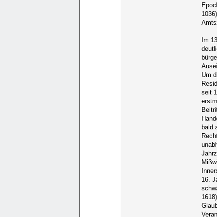
Epoch
1036)
Amtsz
Im 13
deutl
bürge
Ausei
Um di
Resid
seit 
erstm
Beitr
Hande
bald 
Recht
unabh
Jahrz
Mißwi
Inner
16. J
schwä
1618)
Glaub
Veran