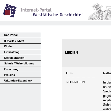
Das Portal
E-Mailing-Liste
Finde!
Linkkatalog
MEDIEN
Dokumentation
Schule / Weiterbildung
Forschung
TITEL
Rath
Projekte
Urkunden-Datenbank
INFORMATION
In de
an de
Siedl
gegrü
regel
Schni
währe