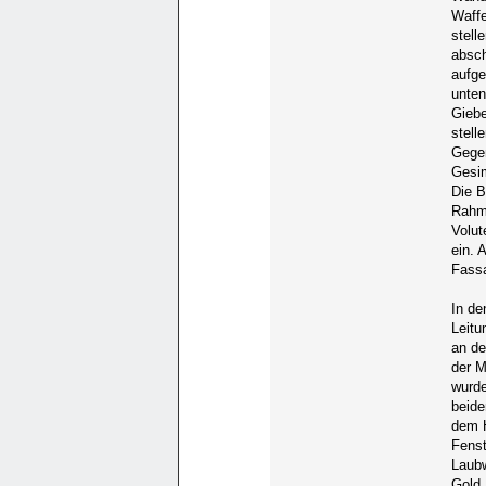
Waffe
stell
absch
aufge
unten
Giebe
stell
Gegen
Gesim
Die B
Rahmu
Volut
ein. 
Fassa
In de
Leitu
an de
der M
wurde
beide
dem H
Fenst
Laubw
Gold,