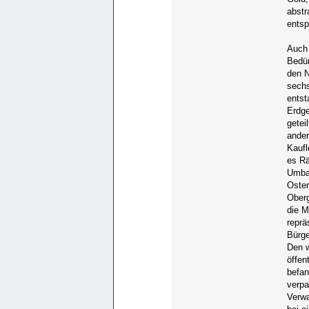
abstr
entsp
Auch
Bedür
den N
sechs
entst
Erdg
getei
ander
Kaufl
es Rä
Umba
Oste
Oberg
die M
reprä
Bürge
Den w
öffen
befan
verpa
Verwa