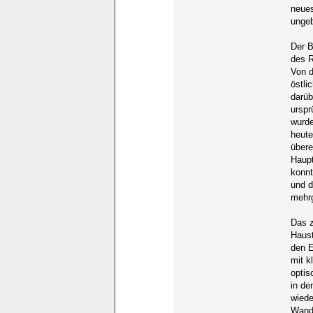
neues
ungeb
Der 
des R
Von d
östli
darüb
urspr
wurde
heute
übere
Haupt
konnt
und d
mehrg
Das z
Haust
den E
mit k
optis
in de
wiede
Wandf