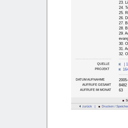
23. L
24. T
25. R
26. D
27. B
28. B
29. A
evang
30. O
31. A
32. O
QUELLE
| 1
PROJEKT
164
DATUM AUFNAHME
2005-
AUFRUFE GESAMT
8482
AUFRUFE IM MONAT
63
Se
zurück |
Drucken / Speiche