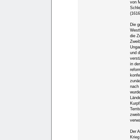
von M
Schle
(1616
Die 
Westf
die Z
Zwei
Ungar
und d
verst
in de
refor
konfe
zunäc
nach 
wurde
Lände
Kurpf
Terri
zweit
verwa
Der A
Krieg