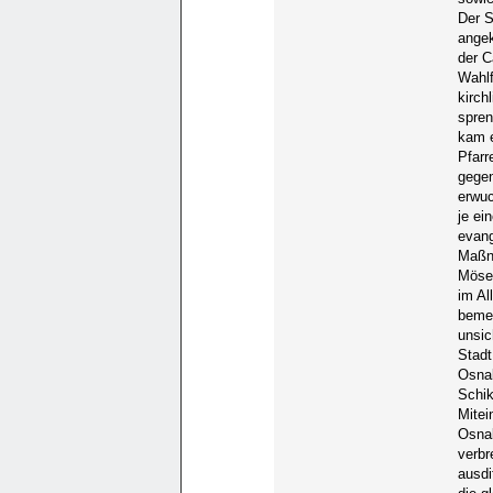
Der S
angek
der C
Wahlf
kirch
spren
kam e
Pfarr
gegen
erwuc
je ei
evang
Maßn
Möser
im Al
bemer
unsic
Stadt
Osnab
Schik
Mitei
Osnab
verbr
ausdi