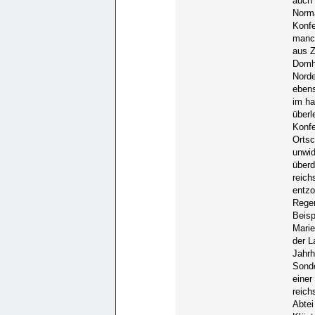
auch 
Norma
Konfe
manc
aus Z
Domhe
Norde
ebens
im ha
überl
Konfe
Ortsc
unwid
überd
reich
entz
Regen
Beisp
Marie
der L
Jahrh
Sonde
einer
reich
Abtei