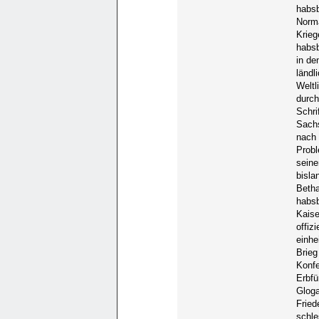
habsb
Norma
Krieg
habsb
in de
ländl
Weltl
durch
Schri
Sachs
nach 
Probl
seine
bisla
Betha
habsb
Kaise
offiz
einhe
Brieg
Konfe
Erbfü
Gloga
Fried
schle