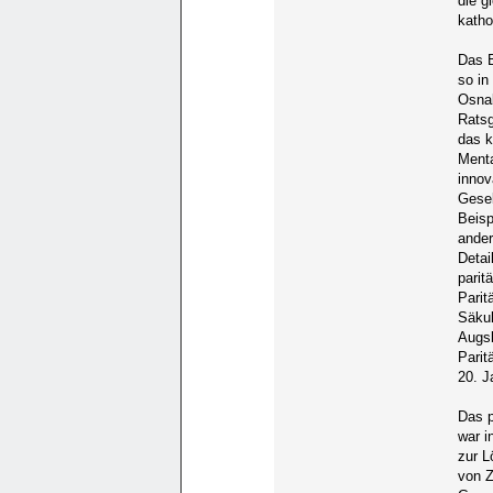
die g
katho
Das B
so in
Osnab
Rats
das k
Menta
innov
Gesel
Beisp
ander
Detai
parit
Parit
Säkul
Augsb
Parit
20. J
Das p
war i
zur L
von Z