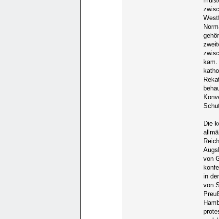
mußte
zwisc
Westf
Norma
gehör
zweit
zwisc
kam. 
katho
Rekat
behau
Konve
Schu
Die k
allmä
Reich
Augsb
von G
konfe
in de
von 
Preuß
Hambu
prote