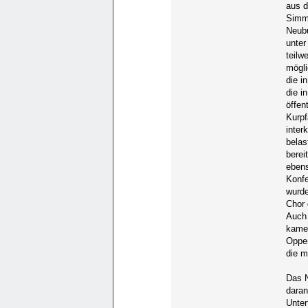
aus d
Simme
Neubu
unter
teilw
mögli
die i
die i
öffen
Kurpf
inter
belas
berei
ebens
Konfe
wurde
Chor 
Auch 
kamen
Oppen
die m
Das N
daran
Unter