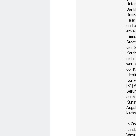
Unter
Dankb
Dreiß
Feier
und e
erhie
Einri
Stadt
vier 
Kaufb
nicht
war n
der K
Ident
Konve
[31] 
Berüh
auch 
Kunst
Augsb
katho
In Os
Lande
Westf