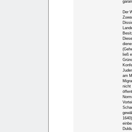
garan
Der W
Zuwan
Dissi
Lande
Besit
Diese
diene
(Gehe
ließ 
Gründ
Konfe
Juden
am Ma
Migra
nicht
öffen
Norma
Vorte
Schau
gewäh
1640)
einbe
Duldu