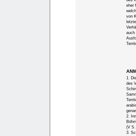
eher 
welch
von K
letzt
Verhä
auch 
Ausfo
Terri
ANM
1. Di
des V
Schin
Samme
Terri
arabi
genan
2. In
Böhme
(V S.
3. Sc