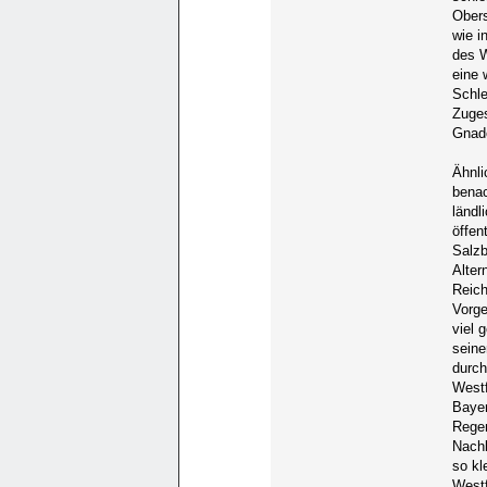
Obers
wie i
des W
eine 
Schle
Zuges
Gnad
Ähnli
benac
ländl
öffen
Salzb
Alter
Reich
Vorge
viel 
seine
durch
Westf
Bayer
Regen
Nachb
so kl
Westf