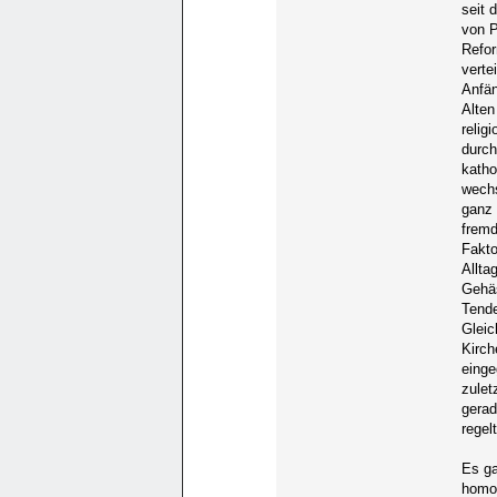
seit 
von P
Refor
verte
Anfän
Alten
relig
durch
katho
wechs
ganz 
fremd
Fakto
Allta
Gehäs
Tende
Gleic
Kirch
einge
zulet
gerad
regel
Es ga
homo