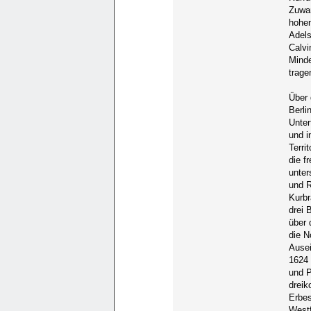
Zuwan
hohen
Adels
Calvi
Minde
trage
Über 
Berli
Unter
und i
Terri
die f
unter
und R
Kurbr
drei 
über 
die N
Ausei
1624 
und P
dreik
Erbes
Westf