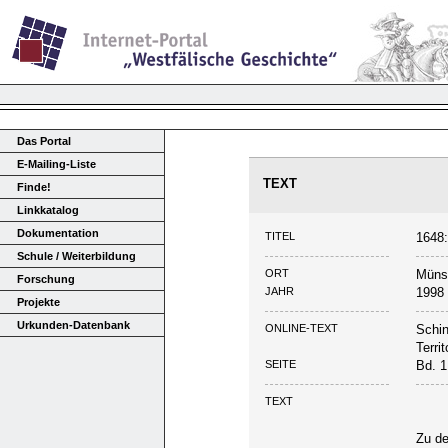
Das Portal
E-Mailing-Liste
TEXT
Finde!
Linkkatalog
Dokumentation
TITEL
1648:
Schule / Weiterbildung
ORT
Müns
Forschung
JAHR
1998
Projekte
Urkunden-Datenbank
ONLINE-TEXT
Schin
Terri
SEITE
Bd. 1
TEXT
Zu de