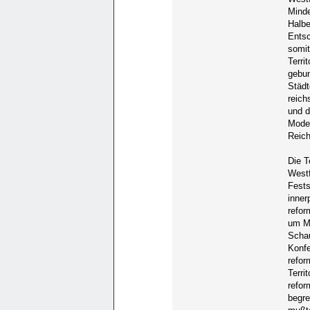
Minde
Halbe
Entsc
somit
Terri
gebun
Städt
reich
und d
Moder
Reich
Die T
Westf
Fests
inner
refor
um Ma
Schau
Konfe
refor
Terri
refor
begre