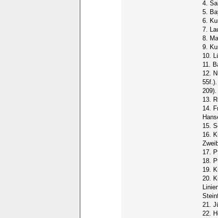
4. Sa
5. Ba
6. Ku
7. La
8. Ma
9. Ku
10. L
11. B
12. N
55f.)
209).
13. R
14. F
Hanse
15. S
16. K
Zweib
17. P
18. P
19. K
20. K
Linie
Steinf
21. J
22. H