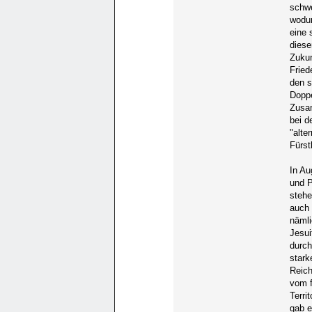
schwe
wodur
eine 
diese
Zukun
Fried
den s
Doppe
Zusam
bei d
"alte
Fürst
In Au
und P
stehe
auch 
nämli
Jesui
durch
stark
Reich
vom f
Terri
gab e