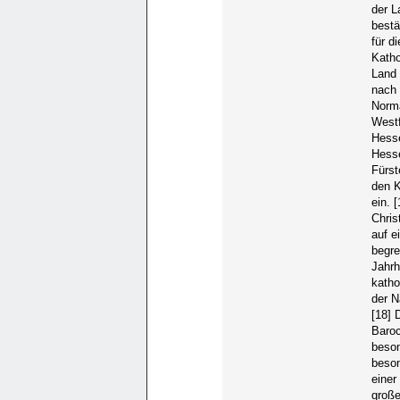
der L
bestä
für d
Katho
Land 
nach 
Norma
Westf
Hesse
Hesse
Fürst
den K
ein. 
Chris
auf e
begre
Jahrh
katho
der N
[18] 
Baroc
beson
beson
einer
große