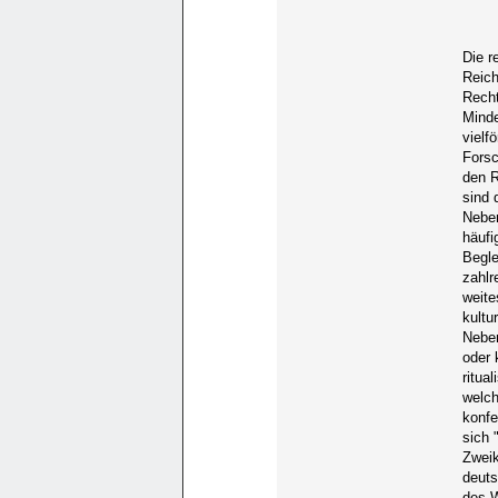
Die r
Reich
Recht
Minde
vielf
Forsc
den R
sind 
Neben
häufi
Begle
zahlr
weite
kultu
Neben
oder 
ritua
welch
konfe
sich 
Zweik
deuts
des W