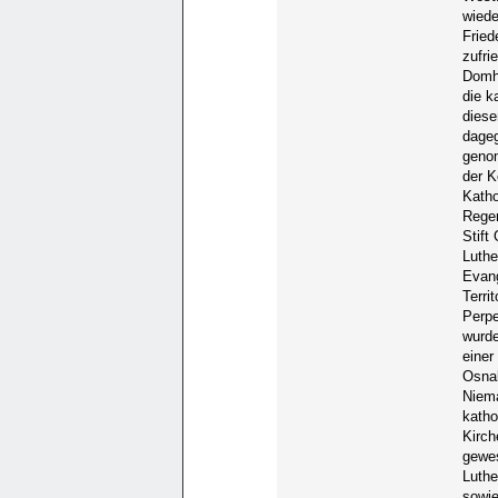
wiede
Fried
zufri
Domhe
die k
diese
dageg
genom
der K
Katho
Regen
Stift
Luthe
Evang
Terri
Perpe
wurde
einer
Osnab
Niema
katho
Kirch
gewe
Luthe
sowie