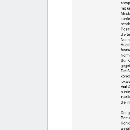
entsp
mit u
Minde
konfe
besti
Posit
die t
Norma
Augsb
fests
Norma
Bei K
gegeb
Dreiß
konkr
lokal
Verhä
bunte
zweik
die i
Der g
Portu
König
annä