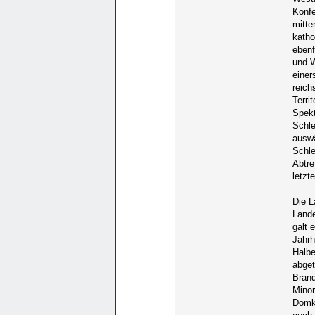
Konfe
mitte
katho
ebenf
und W
einer
reich
Terri
Spekt
Schle
auswä
Schle
Abtre
letzt
Die L
Lande
galt 
Jahrh
Halbe
abget
Brand
Minor
Domka