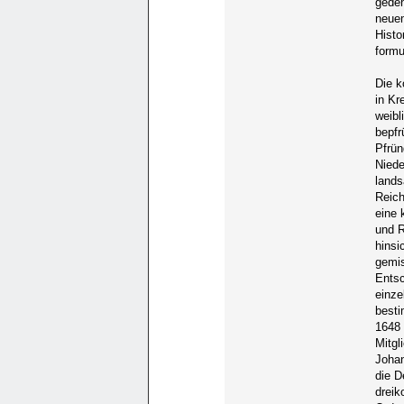
gedeh
neuem
Histo
formu
Die k
in Kr
weibl
bepfr
Pfrün
Niede
lands
Reich
eine 
und R
hinsi
gemis
Entsc
einze
besti
1648 
Mitgl
Johan
die D
dreik