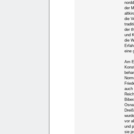
nordd
der M
altki
die V
tradi
der t
und K
die W
Erfah
eine 
Am En
Konst
behan
Norma
Fried
auch 
Reich
Biber
Osnab
Dreiß
wurde
vor a
und p
sie j