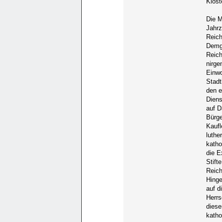
Klöst
Die M
Jahrz
Reich
Demge
Reich
nirge
Einwo
Stadt
den e
Diens
auf D
Bürge
Kaufl
luthe
katho
die E
Stift
Reich
Hinge
auf d
Herrs
diese
katho