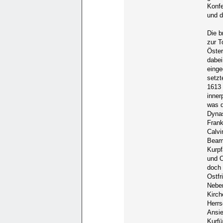
Konfe
und d
Die b
zur T
Öster
dabei
einge
setzt
1613 
inner
was d
Dynas
Frank
Calvi
Beamt
Kurpf
und O
doch 
Ostfr
Neben
Kirch
Herrs
Ansie
Kurfü