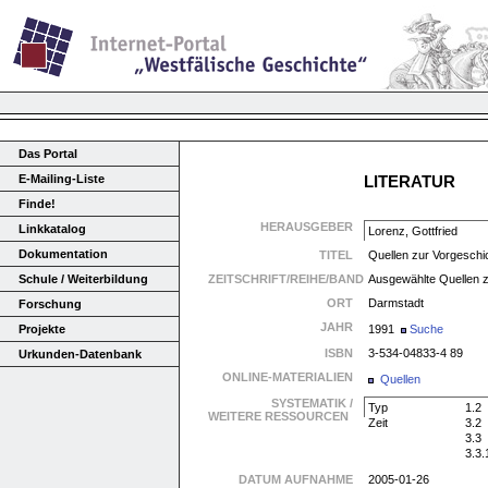
Das Portal
E-Mailing-Liste
LITERATUR
Finde!
HERAUSGEBER
Linkkatalog
Lorenz, Gottfried
Dokumentation
TITEL
Quellen zur Vorgeschi
Schule / Weiterbildung
ZEITSCHRIFT/REIHE/BAND
Ausgewählte Quellen z
ORT
Darmstadt
Forschung
JAHR
Projekte
1991
Suche
ISBN
3-534-04833-4 89
Urkunden-Datenbank
ONLINE-MATERIALIEN
Quellen
SYSTEMATIK /
Typ
1.2
WEITERE RESSOURCEN
Zeit
3.2
3.3
3.3.
DATUM AUFNAHME
2005-01-26