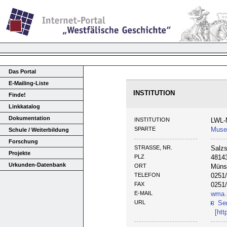
Das Portal
E-Mailing-Liste
INSTITUTION
Finde!
Linkkatalog
Dokumentation
INSTITUTION
LWL-
SPARTE
Muse
Schule / Weiterbildung
Forschung
STRASSE, NR.
Salzs
Projekte
PLZ
4814
Urkunden-Datenbank
ORT
Müns
TELEFON
0251
FAX
0251
E-MAIL
wma.
URL
Se
[ht