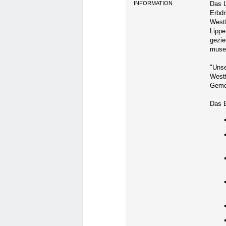
INFORMATION
Das L
Erbdr
Westf
Lippe
gezie
musea
"Unse
Westf
Gemei
Das 