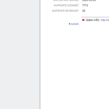
DATUM AUFNAHME
2003-10-20
AUFRUFE GESAMT
7771
AUFRUFE IM MONAT
25
Seiten-URL:
http:/
zurück