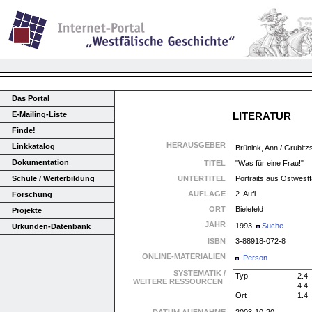
Das Portal
E-Mailing-Liste
LITERATUR
Finde!
HERAUSGEBER
Linkkatalog
Brünink, Ann / Grubitz
Dokumentation
TITEL
"Was für eine Frau!"
Schule / Weiterbildung
UNTERTITEL
Portraits aus Ostwestf
AUFLAGE
2. Aufl.
Forschung
ORT
Bielefeld
Projekte
JAHR
1993
Suche
Urkunden-Datenbank
ISBN
3-88918-072-8
ONLINE-MATERIALIEN
Person
SYSTEMATIK /
Typ
2.4
WEITERE RESSOURCEN
4.4
Ort
1.4